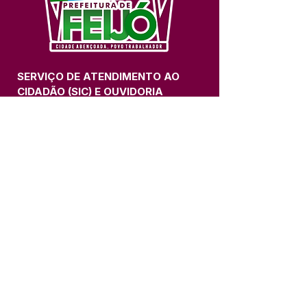
SERVIÇO DE ATENDIMENTO AO 
CIDADÃO (SIC) E OUVIDORIA
Prefeitura de Feijó - Estado do 
Acre
CNPJ 04.005.179/0001-20
💻Acesso online: 
SIC 
| 
Fale Conosco
 | 
Ouvidoria
| 
Portal de Transparência
📱Fone: +55 (68) 3463-2614 
🏢 Av. Plácido de Castro, 678, CEP 
69.960-000, Centro, Feijó, Acre, Brasil
📅 Segunda a sexta, das 7h às 14h 
- 
com intervalo de 20 minutos. 
(Fechado aos sábados, domingos e 
feriados)