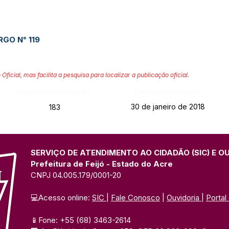
GO N° 119
 Oficial, mas facilita a pesquisa para localizar a publicação oficial.
Página da Publicação:
Data da Publicação:
30 de janeiro de 2018
183
SERVIÇO DE ATENDIMENTO AO CIDADÃO (SIC) E O
Prefeitura de Feijó - Estado do Acre
CNPJ 04.005.179/0001-20
💻Acesso online: 
SIC 
| 
Fale Conosco
 | 
Ouvidoria
| 
Portal
📱Fone: +55 (68) 3463-2614 