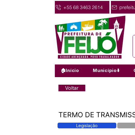
+55 68 3463 2614
prefeit
🏠Início
Município⬇️
Voltar
TERMO DE TRANSMISS
Legislação