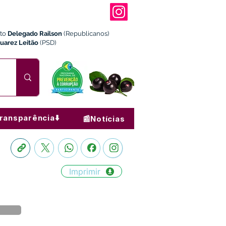
ito
Delegado Railson
(Republicanos)
Juarez Leitão
(PSD)
ransparência⬇️
📰Notícias
Imprimir