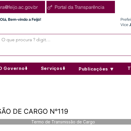
ura@feijo.ac.gov.br
Portal da Transparência
Olá, Bem-vindo a Feijó!
Prefe
Vice
O Governo⬇️
Serviços⬇️
T
Publicações 🔽
ÃO DE CARGO N°119
Termo de Transmissão de Cargo