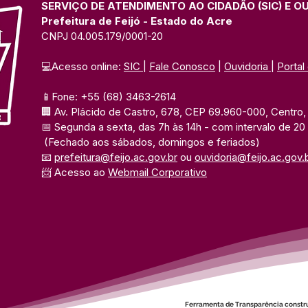
SERVIÇO DE ATENDIMENTO AO CIDADÃO (SIC) E O
Prefeitura de Feijó - Estado do Acre
CNPJ 04.005.179/0001-20
💻Acesso online: 
SIC 
| 
Fale Conosco
 | 
Ouvidoria
| 
Portal
📱Fone: +55 (68) 3463-2614 
🏢 Av. Plácido de Castro, 678, CEP 69.960-000, Centro, F
📅 Segunda a sexta, das 7h às 14h 
- com intervalo de 20
(Fechado aos sábados, domingos e feriados)
📧 
prefeitura@feijo.ac.gov.br
 ou 
ouvidoria@feijo.ac.gov.
📨 Acesso ao 
Webmail Corporativo
Ferramenta de Transparência constr