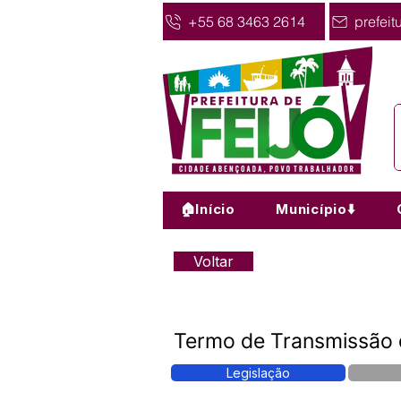
+55 68 3463 2614
prefeit
🏠Início
Município⬇️
Voltar
Termo de Transmissão 
Legislação