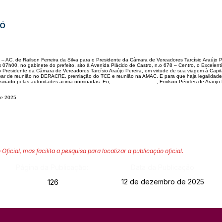
JÓ
 – AC, de Railson Ferreira
da Silva para o Presidente da Câmara de Vereadores Tarcísio Araújo P
s 07h00, no gabinete do
prefeito, sito à Avenida Plácido de Castro, n.o 678 – Centro, o Excelentí
o Presidente da Câmara de Vereadores Tarcísio Araú
jo Pereira, em virtude de sua viagem à Capi
par
de reunião no DERACRE, premiação do TCE e reunião na AMAC. E para
que haja legalidade 
ssinado pelas autoridades acima
nominadas. Eu, _______________, Emilson Péricles de Araujo B
de 2025
 Oficial, mas facilita a pesquisa para localizar a publicação oficial.
Página da Publicação:
Data da Publicação:
12 de dezembro de 2025
126