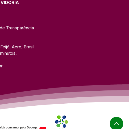
UVIDORIA
 de Transparência
eijó, Acre, Brasil
 minutos. 
br
uída com amor pela Decorp.