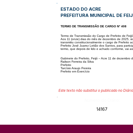
ESTADO DO ACRE
PREFEITURA MUNICIPAL DE FEI
TERMO DE TRANSMISSÃO DE CARGO N° 408
Termo de Transmissão do Cargo de Prefeito de Feijó
Aos 11 (onze) dias do mês de dezembro de 2025, à
transmitiu constitucionalmente
o cargo de Prefeito a
Prefeito José Juarez Leitão dos Santos, para partici
termo,
que depois de lido e achado conforme, vai a
Gabinete do Prefeito, Feijó – Acre 11 de dezembro 
Railson Ferreira da Silva
Prefeito
Tarcísio Araujo Pereira
Prefeito em Exercício
Este texto não substitui o publicado no Diário
Número do Diário:
14167