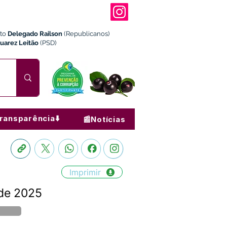
ito
Delegado Railson
(Republicanos)
Juarez Leitão
(PSD)
ransparência⬇️
📰Notícias
Imprimir
de 2025