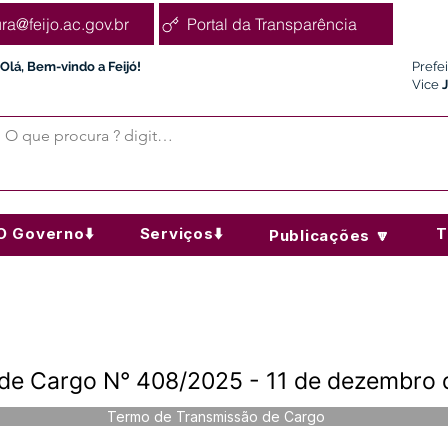
ura@feijo.ac.gov.br
Portal da Transparência
Olá, Bem-vindo a Feijó!
Prefe
Vice
O Governo⬇️
Serviços⬇️
T
Publicações 🔽
de Cargo N° 408/2025 - 11 de dezembro 
Termo de Transmissão de Cargo