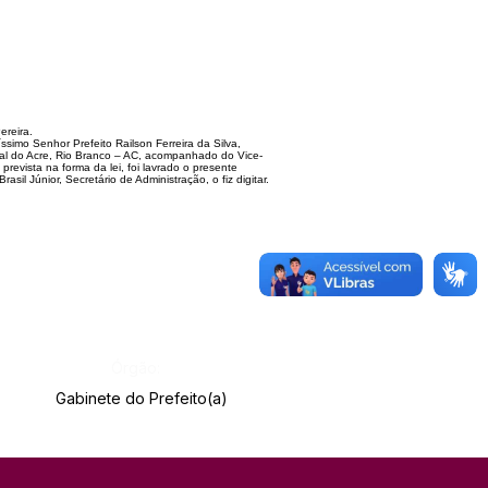
ereira.
ssi
mo Senhor Prefeito Railson Ferreira da Silva,
tal do Acre, Rio Branco – AC,
acompanhado do Vice-
prevista na forma da lei, foi lavrado o presente
rasil Júnior,
Secretário de Administração, o fiz digitar.
Órgão:
Gabinete do Prefeito(a)