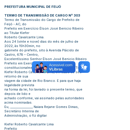
PREFEITURA MUNICIPAL DE FEIJÓ
TERMO DE TRANSMISSÃO DE CARGO Nº 303
Termo de Transmissão do Cargo de Prefeito de
Feijó - AC, do
Prefeito em Exercício Élson José Benicio Ribeiro
ao Titular Kiefer
Roberto Cavalcante Lima.
Aos 24 (vinte e nove) dias do mês de julho de
2022, às 15h30min, no
gabinete do prefeito, sito à Avenida Plácido de
Castro, 678 – Centro,
Excelentíssimo Senhor Élson José Benicio Ribeiro
Prefeito em Exercício, transmitiu
constitucionalmente o cargo de Prefeito ao Titular
Kiefer Roberto Cavalcante Lima, em razão de seu
retorno de sua
viagem da cidade de Rio Branco. E para que haja
legalidade prevista
na forma da lei, foi lavrado o presente termo, que
depois de lido e
achado conforme, vai assinado pelas autoridades
acima nominadas.
Eu, _______________, Naiara Rejane Gomes Dimas,
Secretário Interina de
Administração, o fiz digitar.
Kiefer Roberto Cavalcante Lima
Prefeito