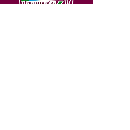
SERVIÇO DE ATENDIMENTO AO 
CIDADÃO (SIC) E OUVIDORIA
Prefeitura de Feijó - Estado do 
Acre
CNPJ 04.005.179/0001-20
💻Acesso online: 
SIC 
| 
Fale Conosco
 | 
Ouvidoria
| 
Portal de Transparência
📱Fone: +55 (68) 3463-2614 
🏢 Av. Plácido de Castro, 678, CEP 
69.960-000, Centro, Feijó, Acre, Brasil
📅 Segunda a sexta, das 7h às 14h 
- 
com intervalo de 20 minutos. 
(Fechado aos sábados, domingos e 
feriados)