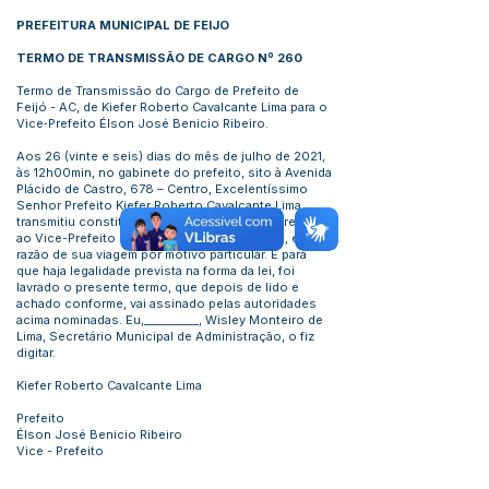
PREFEITURA MUNICIPAL DE FEIJO
TERMO DE TRANSMISSÃO DE CARGO Nº 260
Termo de Transmissão do Cargo de Prefeito de
Feijó - AC, de Kiefer Roberto Cavalcante Lima para o
Vice‐Prefeito Élson José Benicio Ribeiro.
Aos 26 (vinte e seis) dias do mês de julho de 2021,
às 12h00min, no gabinete do prefeito, sito à Avenida
Plácido de Castro, 678 – Centro, Excelentíssimo
Senhor Prefeito Kiefer Roberto Cavalcante Lima
transmitiu constitucionalmente o cargo de Prefeito
ao Vice-Prefeito Élson José Benicio Ribeiro, em
razão de sua viagem por motivo particular. E para
que haja legalidade prevista na forma da lei, foi
lavrado o presente termo, que depois de lido e
achado conforme, vai assinado pelas autoridades
acima nominadas. Eu,__________, Wisley Monteiro de
Lima, Secretário Municipal de Administração, o fiz
digitar.
Kiefer Roberto Cavalcante Lima
Prefeito
Élson José Benicio Ribeiro
Vice - Prefeito