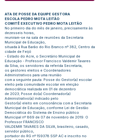
ATA DE POSSE DA EQUIPE GESTORA
ESCOLA PEDRO MOTA LEITÃO
COMITÊ EXECUTIVO PEDRO MOTA LEITÃO
No primeiro dia do mês de janeiro, precisamente às
dezesseis horas,
reuniram-se na sala de reuniões da Secretaria
Municipal de Educação,
situada à Rua Barão do Rio Branco nº 382, Centro da
cidade de Feijó
- Estado do Acre, o Secretário Municipal de
Educação - Professor Francisco Valdemir Tavares
da Silva, os servidores da referida Secretaria,
os gestores eleitos e Coordenadores
Administrativos para uma reunião
com a seguinte pauta: Posse do Gestor(a) escolar
eleito pela comunidade escolar em eleição
democrática realizada em 01 de dezembro
de 2023; Posse do(a) Coordenador(a)
Administrativo(a) indicado pelo
Gestor(a) eleito em consonância com a Secretaria
Municipal de Educação, conforme Lei de Gestão
Democrática do Sistema de Ensino público
Municipal nº 869 de 07 de novembro de 2019. O
Professor FRANCISCO
VALDEMIR TAVARES DA SILVA, brasileiro, casado,
servidor público,
portador do RG nº 159378 SSP AC e inscrito no