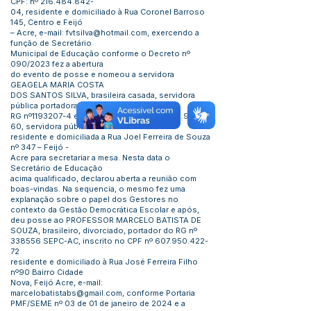
CPF: nº
216.484.842
-
04, residente e domiciliado à Rua Coronel Barroso
145, Centro e Feijó
– Acre, e-mail:
fvtsilva@hotmail.com
, exercendo a
função de Secretário
Municipal de Educação conforme o Decreto nº
090/2023 fez a abertura
do evento de posse e nomeou a servidora
GEAGELA MARIA COSTA
DOS SANTOS SILVA, brasileira casada, servidora
pública portadora do
RG nº1193207-4 e inscrita no CPF nº
024.132.942-
60
, servidora pública
residente e domiciliada a Rua Joel Ferreira de Souza
nº 347 – Feijó -
Acre para secretariar a mesa. Nesta data o
Secretário de Educação
acima qualificado, declarou aberta a reunião com
boas-vindas. Na sequencia, o mesmo fez uma
explanação sobre o papel dos Gestores no
contexto da Gestão Democrática Escolar e após,
deu posse ao PROFESSOR MARCELO BATISTA DE
SOUZA, brasileiro, divorciado, portador do RG nº
338556 SEPC-AC, inscrito no CPF nº
607.950.422-
72
residente e domiciliado à Rua José Ferreira Filho
nº90 Bairro Cidade
Nova, Feijó Acre, e-mail:
marcelobatistabs@gmail.com
, conforme Portaria
PMF/SEME nº 03 de 01 de janeiro de 2024 e a