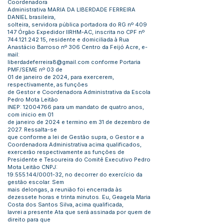
Coordenadora
Administrativa MARIA DA LIBERDADE FERREIRA
DANIEL brasileira,
solteira, servidora pública portadora do RG nº 409
147 Órgão Expedidor IIRHM-AC, inscrita no CPF nº
744.121.242 15
, residente e domiciliada à Rua
Anastácio Barroso nº 306 Centro da Feijó Acre, e-
mail:
liberdadeferreira8@gmail.com
conforme Portaria
PMF/SEME nº 03 de
01 de janeiro de 2024, para exercerem,
respectivamente, as funções
de Gestor e Coordenadora Administrativa da Escola
Pedro Mota Leitão
INEP:
12004766
para um mandato de quatro anos,
com inicio em 01
de janeiro de 2024 e termino em 31 de dezembro de
2027. Ressalta-se
que conforme a lei de Gestão supra, o Gestor e a
Coordenadora Administrativa acima qualificados,
exercerão respectivamente as funções de
Presidente e Tesoureira do Comitê Executivo Pedro
Mota Leitão CNPJ:
19.555.144
/0001-32, no decorrer do exercício da
gestão escolar. Sem
mais delongas, a reunião foi encerrada às
dezessete horas e trinta minutos. Eu, Geagela Maria
Costa dos Santos Silva, acima qualificada,
lavrei a presente Ata que será assinada por quem de
direito para que