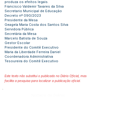
produza os efeitos legais.
Francisco Valdemir Tavares da Silva
Secretario Municipal de Educação
Decreto nº 090/2023
Presidente da Mesa
Geagela Maria Costa dos Santos Silva
Servidora Pública
Secretária da Mesa
Marcelo Batista de Souza
Gestor Escolar
Presidente do Comitê Executivo
Maria da Liberdade Ferreira Daniel
Coordenadora Administrativa
Tesoureira do Comitê Executivo
Este texto não substitui o publicado no Diário Oficial, mas
facilita a pesquisa para localizar a publicação oficial.
Número do Diário:
13732
Página da Publicação:
Data da Publicação: