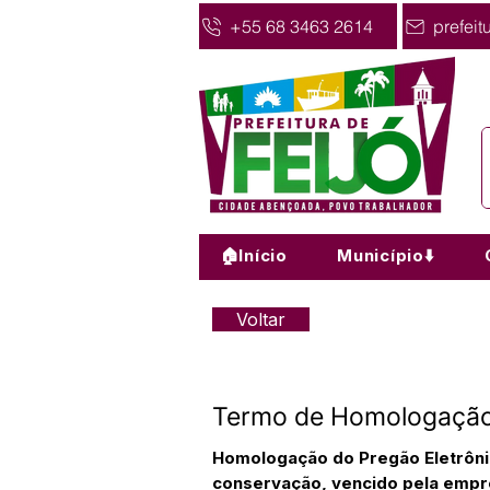
+55 68 3463 2614
prefeit
🏠Início
Município⬇️
Voltar
Termo de Homologação
Homologação do Pregão Eletrôni
conservação, vencido pela em