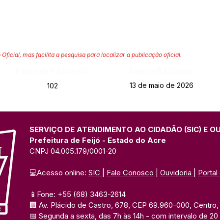
 Oficial, mas facilita a pesquisa para localizar a publicação oficial.
Página da Publicação:
Data da Publicação:
13 de maio de 2026
102
SERVIÇO DE ATENDIMENTO AO CIDADÃO (SIC) E O
Prefeitura de Feijó - Estado do Acre
CNPJ 04.005.179/0001-20
💻Acesso online: 
SIC 
| 
Fale Conosco
 | 
Ouvidoria
| 
Portal
📱Fone: +55 (68) 3463-2614 
🏢 Av. Plácido de Castro, 678, CEP 69.960-000, Centro, F
📅 Segunda a sexta, das 7h às 14h 
- com intervalo de 20