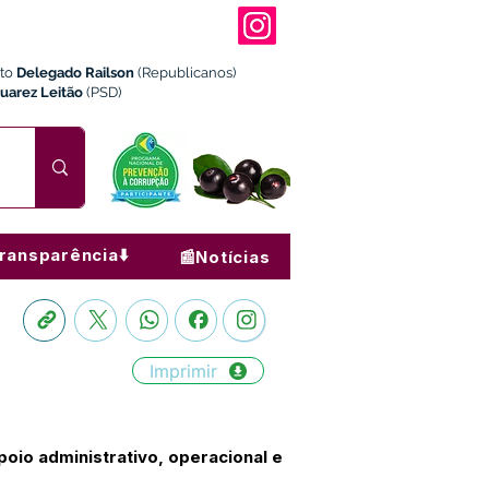
ito
Delegado Railson
(Republicanos)
Juarez Leitão
(PSD)
ransparência⬇️
📰Notícias
Imprimir
io administrativo, operacional e