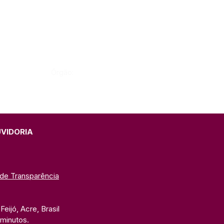
Órgão:
UVIDORIA
 de Transparência
eijó, Acre, Brasil
 minutos. 