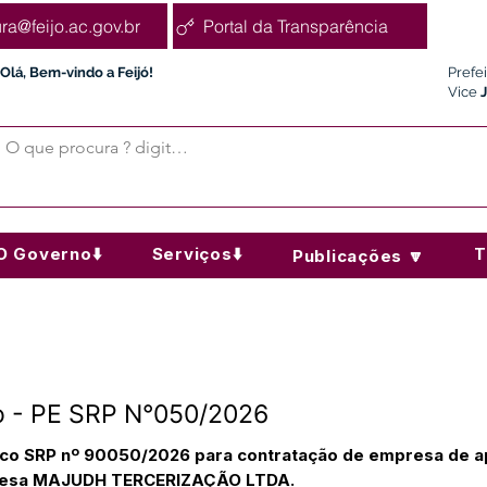
ura@feijo.ac.gov.br
Portal da Transparência
Olá, Bem-vindo a Feijó!
Prefe
Vice
O Governo⬇️
Serviços⬇️
T
Publicações 🔽
 - PE SRP N°050/2026
co SRP nº 90050/2026 para contratação de empresa de apo
presa MAJUDH TERCERIZAÇÃO LTDA.