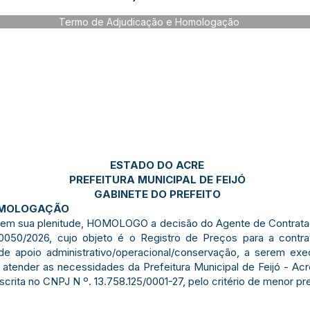
Termo de Adjudicação e Homologação
ESTADO DO ACRE
PREFEITURA MUNICIPAL DE FEIJÓ
GABINETE DO PREFEITO
OMOLOGAÇÃO
s em sua plenitude, HOMOLOGO a decisão do Agente de Contrataç
/2026, cujo objeto é o Registro de Preços para a contra
 de apoio administrativo/operacional/conservação, a serem e
 atender as necessidades da Prefeitura Municipal de Feijó - A
a no CNPJ N º. 13.758.125/0001-27, pelo critério de menor preç