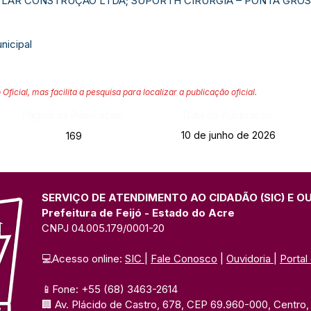
; LAR CONSTRUÇÃO LTDA; SUPORTH CIRURGIA – PONTA GROS
nicipal
 Oficial, mas facilita a pesquisa para localizar a publicação oficial.
Página da Publicação:
Data da Publicação:
10 de junho de 2026
169
SERVIÇO DE ATENDIMENTO AO CIDADÃO (SIC) E O
Prefeitura de Feijó - Estado do Acre
CNPJ 04.005.179/0001-20
💻Acesso online: 
SIC 
| 
Fale Conosco
 | 
Ouvidoria
| 
Portal
📱Fone: +55 (68) 3463-2614 
🏢 Av. Plácido de Castro, 678, CEP 69.960-000, Centro, F