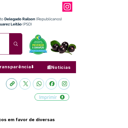
ito
Delegado Railson
(Republicanos)
Juarez Leitão
(PSD)
ransparência⬇️
📰Notícias
Imprimir
cos em favor de diversas