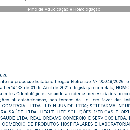
Termo de Adjudicação e Homologação
026
te no processo licitatório Pregão Eletrônico Nº 90049/2026, 
a Lei 14.133 de 01 de Abril de 2021 e legislação correlata, H
anentes Odontológicos, visando atender as necessidades adminis
ções ali estabelecidas, nos termos da Lei, em favor das l
COMERCIAL LTDA; J D N JUNIOR LTDA; SETEFARMA INDUS
A SAÚDE LTDA; HEALT LIFE SOLUÇÕES MEDICAS E ORTO
AÚDE LTDA; REAL DREAMS COMERCIO E SERVICOS LTDA; K
A COMERCIO DE PRODUTOS HOSPITALARES E LABORATORIAI