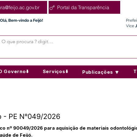
ura@feijo.ac.gov.br
Portal da Transparência
Olá, Bem-vindo a Feijó!
Prefe
Vice
O Governo⬇️
Serviços⬇️
T
Publicações 🔽
 - PE N°049/2026
co nº 90049/2026 para aquisição de materiais odontológi
aúde de Feijó.