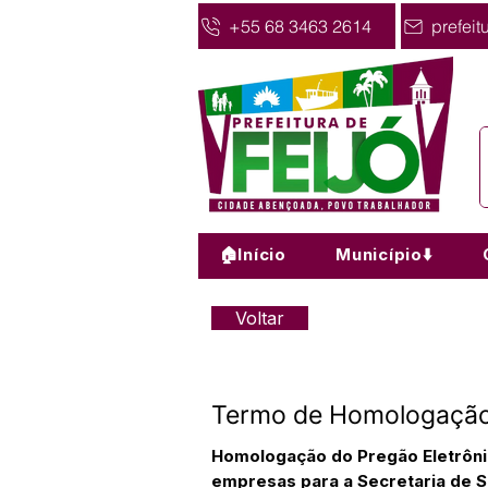
+55 68 3463 2614
prefeit
🏠Início
Município⬇️
Voltar
Termo de Homologação
Homologação do Pregão Eletrôni
empresas para a Secretaria de S