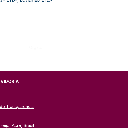
SA LTDA; LOVEMED LTDA.
Órgão:
UVIDORIA
 de Transparência
eijó, Acre, Brasil