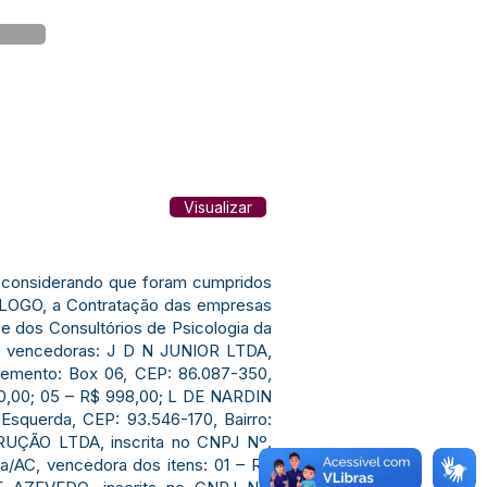
Visualizar
e considerando que foram cumpridos
OMOLOGO, a Contratação das empresas
 e dos Consultórios de Psicologia da
tes vencedoras: J D N JUNIOR LTDA,
lemento: Box 06, CEP: 86.087-350,
.940,00; 05 – R$ 998,00; L DE NARDIN
squerda, CEP: 93.546-170, Bairro:
RUÇÃO LTDA, inscrita no CNPJ Nº.
a/AC, vencedora dos itens: 01 – R$