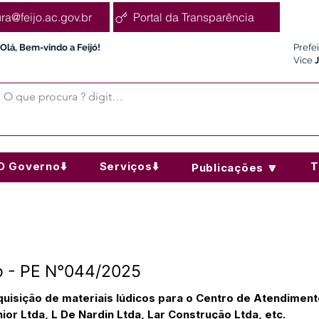
ura@feijo.ac.gov.br
Portal da Transparência
Olá, Bem-vindo a Feijó!
Prefe
Vice
O Governo⬇️
Serviços⬇️
T
Publicações 🔽
 - PE N°044/2025
uisição de materiais lúdicos para o Centro de Atendimento
ior Ltda, L De Nardin Ltda, Lar Construção Ltda, etc.