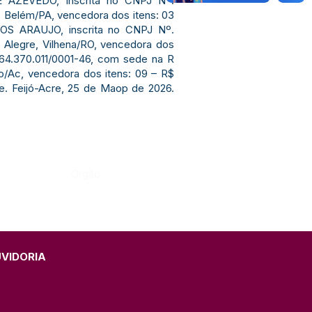
 AZEVEDO, inscrita no CNPJ Nº.
), Belém/PA, vencedora dos itens: 03
OS ARAUJO, inscrita no CNPJ Nº.
o Alegre, Vilhena/RO, vencedora dos
 64.370.011/0001-46, com sede na R
co/Ac, vencedora dos itens: 09 – R$
se. Feijó-Acre, 25 de Maop de 2026.
Órgão:
UVIDORIA