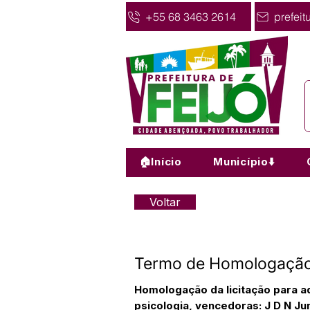
+55 68 3463 2614
prefeit
🏠Início
Município⬇️
Voltar
Termo de Homologação
Homologação da licitação para aq
psicologia, vencedoras: J D N Jun