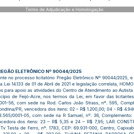
Termo de Adjudicação e Homologação
EGÃO ELETRÔNICO Nº 90044/2025
te no processo licitatório Pregão Eletrônico Nº 90044/2025, 
a Lei 14.133 de 01 de Abril de 2021 e legislação correlata, H
os para apoio as atividades do Centro de Atendimento ao Autista
ípio de Feijó-Acre, nos termos da Lei, em favor das licitan
0001-56, com sede na Rod. Carlos João Strass, nº. 595, Comp
, Londrina/PR, vencedora dos itens: 02 – R$ 1.200,00; 04 - R$ 4
3.565/0001-05, com sede na R Samuel, nº. 36, Complemento: E
cedora dos itens: 23 – R$ 5,35 e 24 – R$ 7,95; LAR CONST
Tv Testa de Ferro, nº. 1783, CEP: 69.931-000, Centro, Capixab