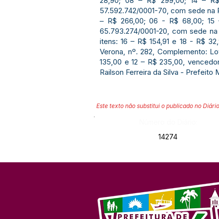
28,90; 08 – R$ 299,00; 14 – 
57.592.742/0001-70, com sede na PS
– R$ 266,00; 06 - R$ 68,00; 1
65.793.274/0001-20, com sede na R
itens: 16 – R$ 154,91 e 18 - R$ 
Verona, nº. 282, Complemento: Lot
135,00 e 12 – R$ 235,00, vencedor
Railson Ferreira da Silva - Prefeito 
Este texto não substitui o publicado no Diário
Número do Diário:
14274