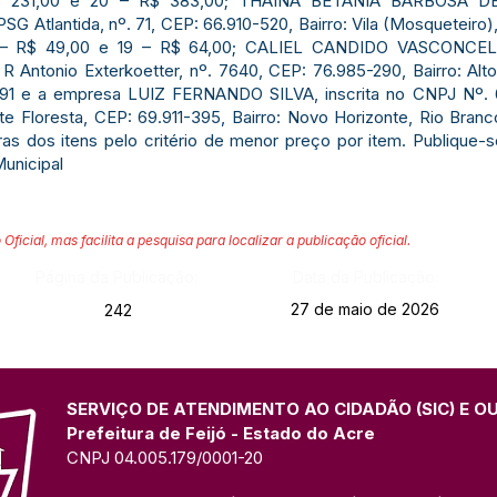
R$ 231,00 e 20 – R$ 383,00; THAINA BETANIA BARBOSA DE
G Atlantida, nº. 71, CEP: 66.910-520, Bairro: Vila (Mosqueteiro
5 – R$ 49,00 e 19 – R$ 64,00; CALIEL CANDIDO VASCONCEL
 Antonio Exterkoetter, nº. 7640, CEP: 76.985-290, Bairro: Alt
32,91 e a empresa LUIZ FERNANDO SILVA, inscrita no CNPJ Nº.
e Floresta, CEP: 69.911-395, Bairro: Novo Horizonte, Rio Bran
as dos itens pelo critério de menor preço por item. Publique-
Municipal
 Oficial, mas facilita a pesquisa para localizar a publicação oficial.
Página da Publicação:
Data da Publicação:
27 de maio de 2026
242
SERVIÇO DE ATENDIMENTO AO CIDADÃO (SIC) E O
Prefeitura de Feijó - Estado do Acre
CNPJ 04.005.179/0001-20