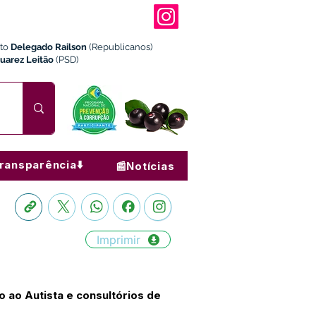
ito
Delegado Railson
(Republicanos)
Juarez Leitão
(PSD)
ransparência⬇️
📰Notícias
Imprimir
 ao Autista e consultórios de