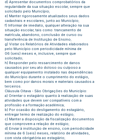
d) Apresentar documentos comprobatórios da
regularidade da sua situação escolar, sempre que
solicitado pelo Município;
e) Manter rigorosamente atualizados seus dados
cadastrais e escolares, junto ao Município;
f) Informar de imediato, qualquer alteração na sua
situação escolar, tais como: trancamento de
matrícula, abandono, conclusão de curso ou
transferência de Instituição de Ensino;
g) Vistar os Relatórios de Atividades elaborados
pelo Município com periodicidade mínima de
06 (seis) meses e, inclusive, sempre que
solicitado;
h) Responder pelo ressarcimento de danos
causados por seu ato doloso ou culposo a
qualquer equipamento instalado nas dependências
do Município durante o cumprimento do estágio,
bem como por danos morais e materiais causados a
terceiros.
Cláusula Oitava - São Obrigações do Município:
a) Orientar o estagiário quanto à realização de suas
atividades que devem ser compatíveis com a
profissão e a formação académica;
b) Por ocasião do desligamento do estagiário,
entregar termo de realização do estágio;
c) Manter a disposição da fiscalização documentos
que comprovem a relação de estágio;
d) Enviar à instituição de ensino, com periodicidade
mínima de 6 (seis) meses, relatório de atividades,
com vista obrigatória ao estagiário;