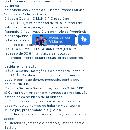
(vinte e cinco) horas semanais, devendo ser
cumprida
no horário das 7 horas às 12 horas (manhã) ou das
12 horas às 17 horas (tarde).
Cláusula Quarta - O MUNICÍPIO pagará ao
ESTAGIÁRIO, o valor mensal de 80% (oitenta) do
salário mínimo vigente, a título de Bolsa.
Parágrafo único - Haverá um controle de frequência
e desempenho do estudante, ocasião em que as
faltas injustificadas poderão implicar em
desconto proporcional no valor da bolsa auxílio.
Cláusula Quinta - O ESTAGIÁRIO fará jus a um
recesso de 30 (trinta) dias, a ser gozado,
preferencialmente, durante suas férias escolares,
com a
devida remuneração.
Cláusula Sexta - Na vigência do presente Termo, o
ESTAGIÁRIO estará incluído (a) na cobertura do
seguro contra acidentes pessoais, contratado
pelo MUNICÍPIO.
Cláusula Sétima - São obrigações do ESTAGIÁRIO:
a) Cumprir com empenho e interesse a programação
estabelecida no Plano de Atividades;
b) Cumprir as condições fixadas para o Estágio
observando as normas de trabalho vigentes no
Município, preservando o sigilo e a
confidenciafidade sobre as informações que tenha
acesso;
c) Observar a jornada e o horário ajustados para o
Estágio;