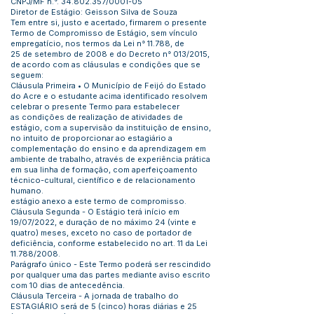
CNPJ/MF n.°.
34.802.357
/0001-05
Diretor de Estágio: Geisson Silva de Souza
Tem entre si, justo e acertado, firmarem o presente
Termo de Compromisso de Estágio, sem vínculo
empregatício, nos termos da Lei n° 11.788, de
25 de setembro de 2008 e do Decreto n° 013/2015,
de acordo com as cláusulas e condições que se
seguem:
Cláusula Primeira • O Município de Feijó do Estado
do Acre e o estudante acima identificado resolvem
celebrar o presente Termo para estabelecer
as condições de realização de atividades de
estágio, com a supervisão da instituição de ensino,
no intuito de proporcionar ao estagiário a
complementação do ensino e da aprendizagem em
ambiente de trabalho, através de experiência prática
em sua linha de formação, com aperfeiçoamento
técnico-cultural, científico e de relacionamento
humano.
estágio anexo a este termo de compromisso.
Cláusula Segunda - O Estágio terá início em
19/07/2022, e duração de no máximo 24 (vinte e
quatro) meses, exceto no caso de portador de
deficiência, conforme estabelecido no art. 11 da Lei
11.788/2008.
Parágrafo único - Este Termo poderá ser rescindido
por qualquer uma das partes mediante aviso escrito
com 10 dias de antecedência.
Cláusula Terceira - A jornada de trabalho do
ESTAGIÁRIO será de 5 (cinco) horas diárias e 25