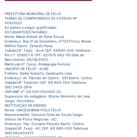
PREFEITURA MUNICIPAL DE FEIJO
TERMO DE COMPROMISSO DE ESTÁGIO Nº
009/2022
As partes a seguir qualificadas:
ESTUDANTE/ESTAGIÁRIO
Nome: Maria Aldrieli de Paiva Souza
Endereço: Rua 21 de Dezembro, nº 1327/Conj. Morar
Melhor Bairro: Zenaide Paiva
Cidade/UF: Feijó - Acre CEP:
69960-000
Telefone:
RG n.º:
1219107-8
CPF:
027.875.662-00
Data de
Nascimento: 05/08/2000
Matrícula nº: Curso: Pedagogia Período:
UNICÍPIO DE FEIJÓ - ACRE
Prefeito: Kiefer Roberto Cavalcante Lima
Endereço: Av. Plácido de Castro - 261 Bairro: Centro
Cidade/UF: Feijó/AC CEP:
69.960-000
Telefone:
(68) 3463-2614
CNPJ/MF n°:
04.005.179
/0001-20
Supervisor do estagiário: Wisley Monteiro de Lima
Cargo: Secretário
INSTITUIÇÃO DE ENSINO
Nome: UNICESUMAR-POLO FEIJÓ
Representante: Geisson Silva de Souza Cargo:
Gestor de Polos Regional - AC
Endereço: Trav. Floriano Peixoto Bairro: Centro
Cidade/UF: Feijó - AC CEP:
69.960-000
Telefone:
(68) 992403472