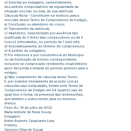
e) Solicitar ao estagiário, semestralmente,
documento comprobatório da regularidade da
situação escolar, ou seja, de sua matrícula.
Cláusula Nona - Constituem-se motivos para a
rescisão deste Termo de Compromisso de Estágio;
a) Conclusão ou abandono do curso;
b) Trancamento da matrícula;
c) Abandono, caracterizado por ausência não
justificada de 3 (três) dias consecutivos ou de 5
(cinco) intercalados, no período de 1 (um) mês;
d) Automaticamente, ao término do compromisso;
e) A pedido do estagiário;
f) Por interesse e por conveniência do Município
ou da Instituição de Ensino correspondente,
inclusive se comprovado rendimento insatisfatório
após decorrida a metade do período previsto para o
estágio;
g) Não cumprimento de cláusula deste Termo;
E, por estarem inteiramente de acordo com as
cláusulas aqui estipuladas, firmam este Termo de
Compromisso de Estágio em 04 (quatro) vias de
igual teor e forma, na presença das testemunhas,
que também o subscrevem, para os mesmos
efeitos.
Feijó-Ac, 19 de julho de 2022.
Maria Aldriele de Paiva Souza
Estagiário
Kiefer Roberto Cavalcante Lima
Prefeito
Geisson Silva de Souza