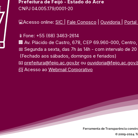
Prefeitura de Feijó - Estado do Acre
CNPJ 04.005.179/0001-20
💻Acesso online: 
SIC 
| 
Fale Conosco
 | 
Ouvidoria
| 
Portal
📱Fone: +55 (68) 3463-2614 
🏢 Av. Plácido de Castro, 678, CEP 69.960-000, Centro, F
📅 Segunda a sexta, das 7h às 14h 
- com intervalo de 20
(Fechado aos sábados, domingos e feriados)
📧 
prefeitura@feijo.ac.gov.br
 ou 
ouvidoria@feijo.ac.gov.
📨 Acesso ao 
Webmail Corporativo
Ferramenta de Transparência constr
© 2009-2024. To