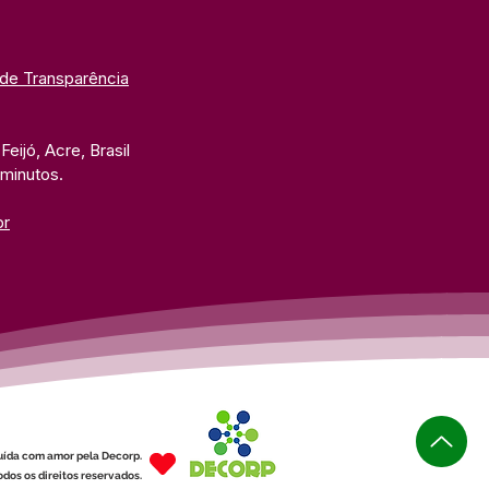
 de Transparência
eijó, Acre, Brasil
 minutos. 
br
uída com amor pela Decorp.
dos os direitos reservados.