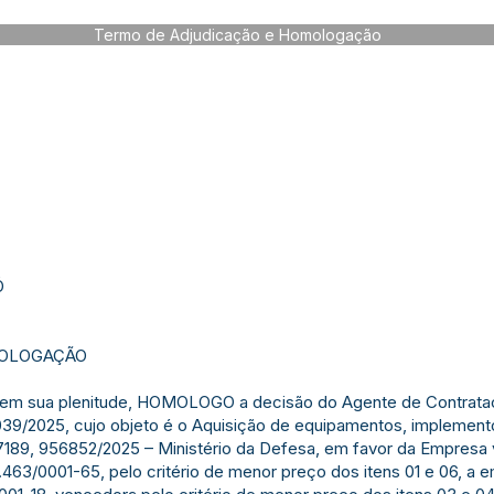
Termo de Adjudicação e Homologação
Ó
MOLOGAÇÃO
s em sua plenitude, HOMOLOGO a decisão do Agente de Contrataç
2025, cujo objeto é o Aquisição de equipamentos, implemento
57189, 956852/2025 – Ministério da Defesa, em favor da Empr
0.463/0001-65, pelo critério de menor preço dos itens 01 e 06