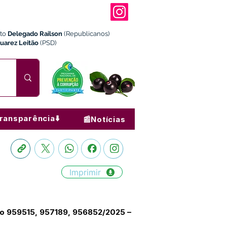
ito
Delegado Railson
(Republicanos)
Juarez Leitão
(PSD)
ransparência⬇️
📰Notícias
Imprimir
io 959515, 957189, 956852/2025 –