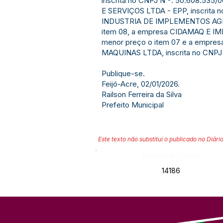
inscrita no CNPJ N º. 50.608.535/
E SERVIÇOS LTDA - EPP, inscrita no
INDUSTRIA DE IMPLEMENTOS AGRICO
item 08, a empresa CIDAMAQ E IMP
menor preço o item 07 e a empr
MAQUINAS LTDA, inscrita no CNPJ N
Publique-se.
Feijó-Acre, 02/01/2026.
Railson Ferreira da Silva
Prefeito Municipal
Este texto não substitui o publicado no Diário
Número do Diário:
14186