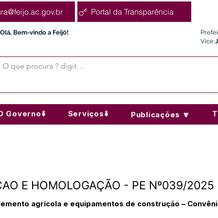
ura@feijo.ac.gov.br
Portal da Transparência
Olá, Bem-vindo a Feijó!
Prefe
Vice
O Governo⬇️
Serviços⬇️
T
Publicações 🔽
AO E HOMOLOGAÇÃO - PE Nº039/2025
lemento agrícola e equipamentos de construção – Convên