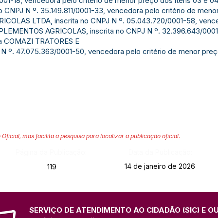
0001-18, vencedora pelo critério de menor preço dos itens 03
 CNPJ N º. 35.149.811/0001-33, vencedora pelo critério de meno
LAS LTDA, inscrita no CNPJ N º. 05.043.720/0001-58, vencedo
LEMENTOS AGRICOLAS, inscrita no CNPJ N º. 32.396.643/0001-9
esa COMAZI TRATORES E
 º. 47.075.363/0001-50, vencedora pelo critério de menor preço
 Oficial, mas facilita a pesquisa para localizar a publicação oficial.
Página da Publicação:
Data da Publicação:
14 de janeiro de 2026
119
SERVIÇO DE ATENDIMENTO AO CIDADÃO (SIC) E O