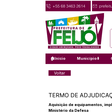
+55 68 3463 2614
prefeit
🏠Início
Município⬇️
Voltar
TERMO DE ADJUDICAÇ
Aquisição de equipamentos, imp
Ministério da Defesa