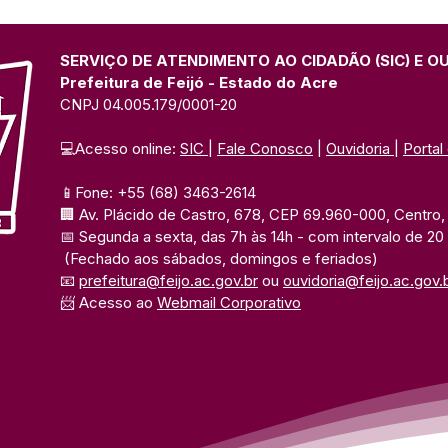
SERVIÇO DE ATENDIMENTO AO CIDADÃO (SIC) E O
Prefeitura de Feijó - Estado do Acre
CNPJ 04.005.179/0001-20
💻Acesso online: 
SIC 
| 
Fale Conosco
 | 
Ouvidoria
| 
Portal
📱Fone: +55 (68) 3463-2614 
🏢 Av. Plácido de Castro, 678, CEP 69.960-000, Centro, F
📅 Segunda a sexta, das 7h às 14h 
- com intervalo de 20
(Fechado aos sábados, domingos e feriados)
📧 
prefeitura@feijo.ac.gov.br
 ou 
ouvidoria@feijo.ac.gov.
📨 Acesso ao 
Webmail Corporativo