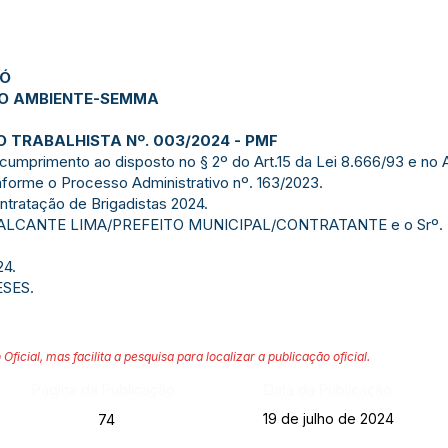
JÓ
EIO AMBIENTE-SEMMA
 TRABALHISTA Nº. 003/2024 - PMF
 cumprimento ao disposto no § 2º do Art.15 da Lei 8.666/93 e no 
nforme o Processo Administrativo nº. 163/2023.
tratação de Brigadistas 2024.
ALCANTE LIMA/PREFEITO MUNICIPAL/CONTRATANTE e o Srº.
24.
ESES.
 Oficial, mas facilita a pesquisa para localizar a publicação oficial.
Página da Publicação:
Data da Publicação:
19 de julho de 2024
74