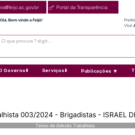
ura@feijo.ac.gov.br
Portal da Transparência
Olá, Bem-vindo a Feijó!
Prefe
Vice
O Governo⬇️
Serviços⬇️
T
Publicações 🔽
lhista 003/2024 - Brigadistas - ISRAE
Termo de Adesão Trabalhista