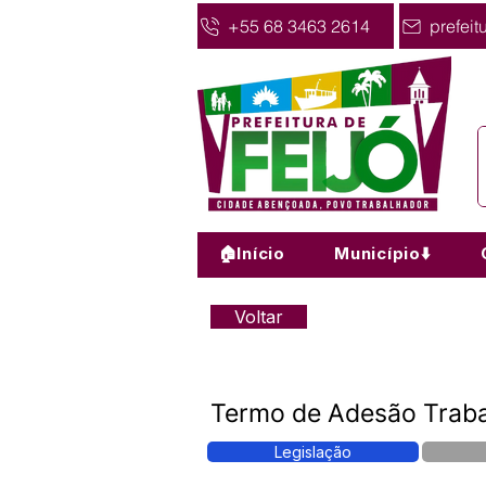
+55 68 3463 2614
prefeit
🏠Início
Município⬇️
Voltar
Termo de Adesão Traba
Legislação