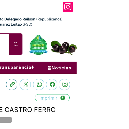
ito
Delegado Railson
(Republicanos)
Juarez Leitão
(PSD)
ransparência⬇️
📰Notícias
Imprimir
L DE CASTRO FERRO