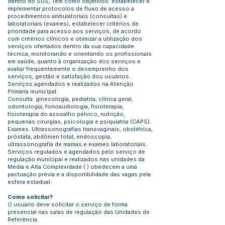
dentro do SUS, Tem como objetivos: estabelecer e
implementar protocolos de fluxo de acesso a
procedimentos ambulatoriais (consultas) e
laboratoriais (exames), estabelecer critérios de
prioridade para acesso aos serviços, de acordo
com critérios clínicos e otimizar a utilização dos
serviços ofertados dentro da sua capacidade
técnica, monitorando e orientando os profissionais
em saúde, quanto à organização dos serviços e
avaliar frequentemente o desemprenho dos
serviços, gestão e satisfação dos usuários.
Serviços agendados e realizados na Atenção
Primária municipal:
Consulta: ginecologia, pediatria, clínica geral,
odontologia, fonoaudiologia, fisioterapia,
fisioterapia do assoalho pélvico, nutrição,
pequenas cirurgias, psicologia e psiquiatria (CAPS).
Exames: Ultrassonografias transvaginais, obstétrica,
próstata, abdômen total, endoscopia,
ultrassonografia de mamas e exames laboratoriais.
Serviços regulados e agendados pelo serviço de
regulação municipal e realizados nas unidades da
Média e Alta Complexidade ( ) obedecem a uma
pactuação prévia e a disponibilidade das vagas pela
esfera estadual.
Como solicitar?
O usuário deve solicitar o serviço de forma
presencial nas salas de regulação das Unidades de
Referência.