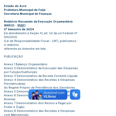
Estado do Acre
Prefeitura Municipal de Feijó
Secretaria Municipal de Finanças
Relatório Resumido da Execução Orçamentária
(RREO)
-
(
PDF
)
5º bimestre de 2024
Em atendimento a Seção IV, art. 52 da Lei Federal nº
101/2000
(Lei de Responsabilidade Fiscal - LRF), publicamos
o relatório
referente ao bimestre em tela.
PUBLICAÇÃO
Anexo 1 Balanço Orçamentário
Anexo 2 Demonstrativo da Execução das Despesas
por Função/Subfunção
Anexo 3 Demonstrativo da Receita Corrente Líquida
Anexo 4 Demonstrativo das Receitas e Despesas
Previdenciárias
do Regime Próprio de Previdência dos Servidores
Anexo 5 Demonstrativo do Resultado Nominal
Anexo 6 Demonstrativo dos Resultados Primário e
Nominal
Anexo 7 Demonstrativo dos Restos a Pagar por
Poder e Órgão
Anexo 8 Demonstrativo das Receitas e Despesas
com Manutenção