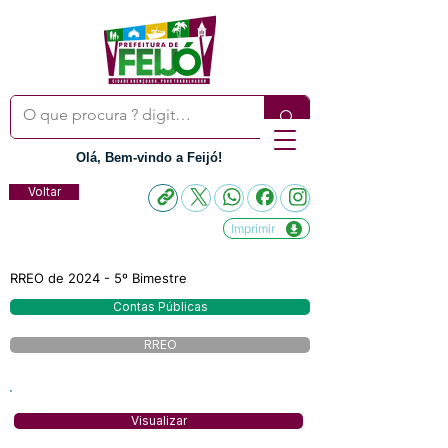
Olá, Bem-vindo a Feijó!
Voltar
Imprimir
RREO de 2024 - 5º Bimestre
Contas Públicas
RREO
Visualizar