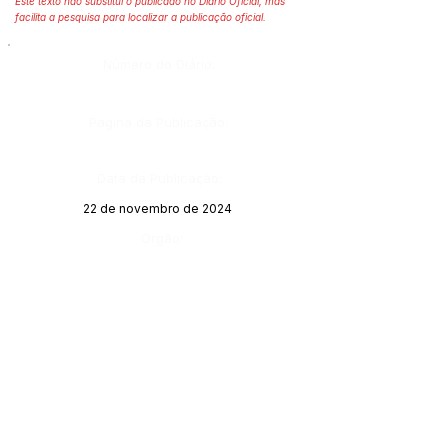
Este texto não substitui o publicado no Diário Oficial, mas
facilita a pesquisa para localizar a publicação oficial.
Número do Diário:
Página da Publicação:
Data da Publicação:
22 de novembro de 2024
Órgão: