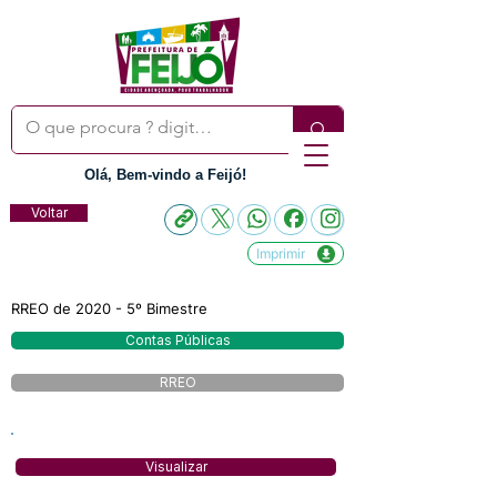
Olá, Bem-vindo a Feijó!
Voltar
Imprimir
RREO de 2020 - 5º Bimestre
Contas Públicas
RREO
Visualizar