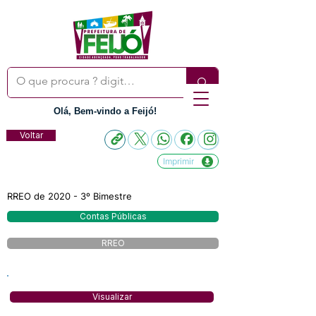
Olá, Bem-vindo a Feijó!
Voltar
Imprimir
RREO de 2020 - 3º Bimestre
Contas Públicas
RREO
Visualizar