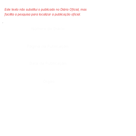
Este texto não substitui o publicado no Diário Oficial, mas
facilita a pesquisa para localizar a publicação oficial.
Número do Diário:
Página da Publicação:
Data da Publicação:
Órgão: