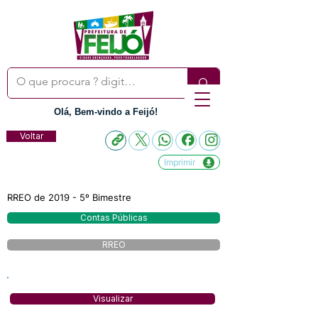
Olá, Bem-vindo a Feijó!
Voltar
Imprimir
RREO de 2019 - 5º Bimestre
Contas Públicas
RREO
Visualizar