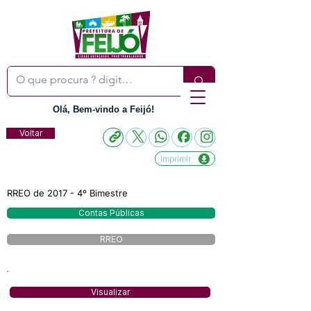
Olá, Bem-vindo a Feijó!
Voltar
Imprimir
RREO de 2017 - 4º Bimestre
Contas Públicas
RREO
Visualizar