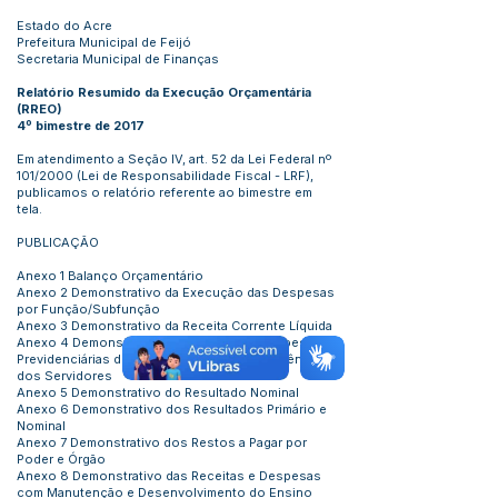
Estado do Acre
Prefeitura Municipal de Feijó
Secretaria Municipal de Finanças
Relatório Resumido da Execução Orçamentária
(RREO)
4º bimestre de 2017
Em atendimento a Seção IV, art. 52 da Lei Federal nº
101/2000 (Lei de Responsabilidade Fiscal - LRF),
publicamos o relatório referente ao bimestre em
tela.
PUBLICAÇÃO
Anexo 1 Balanço Orçamentário
Anexo 2 Demonstrativo da Execução das Despesas
por Função/Subfunção
Anexo 3 Demonstrativo da Receita Corrente Líquida
Anexo 4 Demonstrativo das Receitas e Despesas
Previdenciárias do Regime Próprio de Previdência
dos Servidores
Anexo 5 Demonstrativo do Resultado Nominal
Anexo 6 Demonstrativo dos Resultados Primário e
Nominal
Anexo 7 Demonstrativo dos Restos a Pagar por
Poder e Órgão
Anexo 8 Demonstrativo das Receitas e Despesas
com Manutenção e Desenvolvimento do Ensino