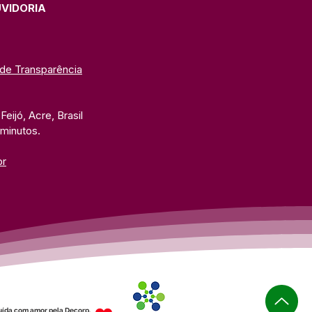
UVIDORIA
 de Transparência
eijó, Acre, Brasil
 minutos. 
br
uída com amor pela Decorp.