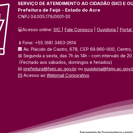
SERVIÇO DE ATENDIMENTO AO CIDADÃO (SIC) E O
Prefeitura de Feijó - Estado do Acre
CNPJ 04.005.179/0001-20
💻Acesso online: 
SIC 
| 
Fale Conosco
 | 
Ouvidoria
| 
Portal
📱Fone: +55 (68) 3463-2614 
🏢 Av. Plácido de Castro, 678, CEP 69.960-000, Centro, F
📅 Segunda a sexta, das 7h às 14h 
- com intervalo de 20
(Fechado aos sábados, domingos e feriados)
📧 
prefeitura@feijo.ac.gov.br
 ou 
ouvidoria@feijo.ac.gov.
📨 Acesso ao 
Webmail Corporativo
Ferramenta de Transparência constr