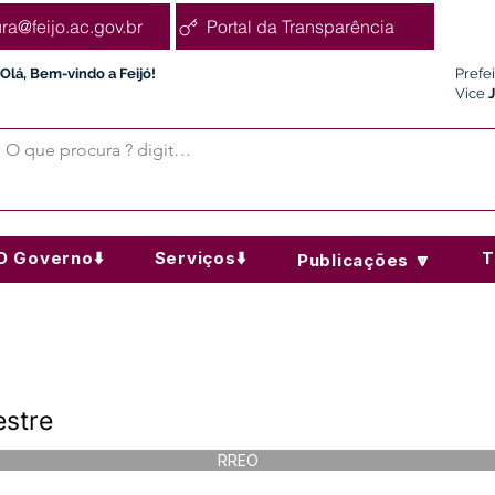
ura@feijo.ac.gov.br
Portal da Transparência
Olá, Bem-vindo a Feijó!
Prefe
Vice
O Governo⬇️
Serviços⬇️
T
Publicações 🔽
estre
RREO