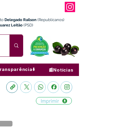
ito
Delegado Railson
(Republicanos)
Juarez Leitão
(PSD)
ransparência⬇️
📰Notícias
Imprimir