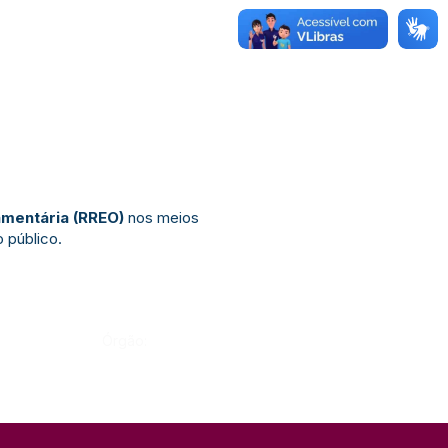
amentária (RREO)
nos meios
 público.
Órgão: