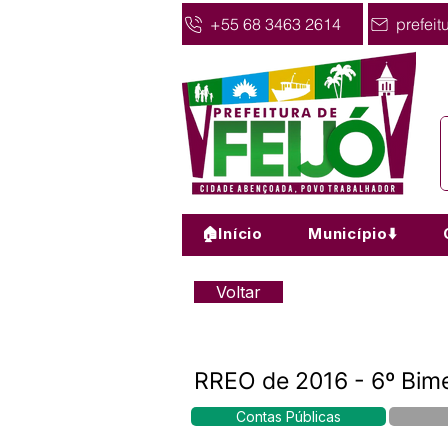
+55 68 3463 2614
prefeit
🏠Início
Município⬇️
Voltar
RREO de 2016 - 6º Bim
Contas Públicas