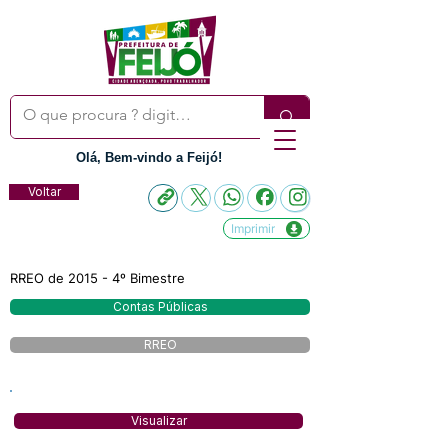
Olá, Bem-vindo a Feijó!
Voltar
Imprimir
RREO de 2015 - 4º Bimestre
Contas Públicas
RREO
Visualizar