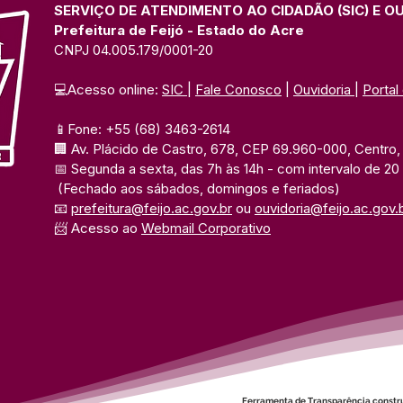
SERVIÇO DE ATENDIMENTO AO CIDADÃO (SIC) E O
Prefeitura de Feijó - Estado do Acre
CNPJ 04.005.179/0001-20
💻Acesso online: 
SIC 
| 
Fale Conosco
 | 
Ouvidoria
| 
Portal
📱Fone: +55 (68) 3463-2614 
🏢 Av. Plácido de Castro, 678, CEP 69.960-000, Centro, F
📅 Segunda a sexta, das 7h às 14h 
- com intervalo de 20
(Fechado aos sábados, domingos e feriados)
📧 
prefeitura@feijo.ac.gov.br
 ou 
ouvidoria@feijo.ac.gov.
📨 Acesso ao 
Webmail Corporativo
Ferramenta de Transparência constr