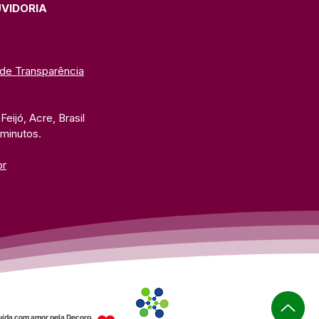
UVIDORIA
 de Transparência
eijó, Acre, Brasil
 minutos. 
br
uída com amor pela Decorp.