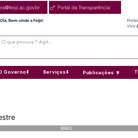
ura@feijo.ac.gov.br
Portal da Transparência
Olá, Bem-vindo a Feijó!
Prefe
Vice
O Governo⬇️
Serviços⬇️
T
Publicações 🔽
estre
RREO