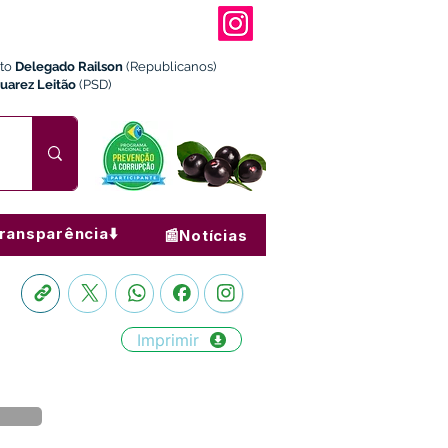
ito
Delegado Railson
(Republicanos)
Juarez Leitão
(PSD)
ransparência⬇️
📰Notícias
Imprimir