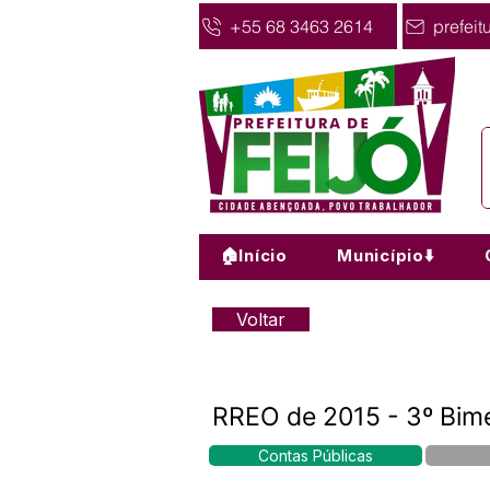
+55 68 3463 2614
prefeit
🏠Início
Município⬇️
Voltar
RREO de 2015 - 3º Bim
Contas Públicas