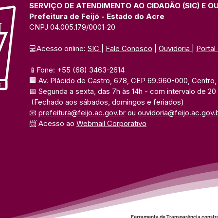
SERVIÇO DE ATENDIMENTO AO CIDADÃO (SIC) E O
Prefeitura de Feijó - Estado do Acre
CNPJ 04.005.179/0001-20
💻Acesso online: 
SIC 
| 
Fale Conosco
 | 
Ouvidoria
| 
Portal
📱Fone: +55 (68) 3463-2614 
🏢 Av. Plácido de Castro, 678, CEP 69.960-000, Centro, F
📅 Segunda a sexta, das 7h às 14h 
- com intervalo de 20
(Fechado aos sábados, domingos e feriados)
📧 
prefeitura@feijo.ac.gov.br
 ou 
ouvidoria@feijo.ac.gov.
📨 Acesso ao 
Webmail Corporativo
Ferramenta de Transparência constr