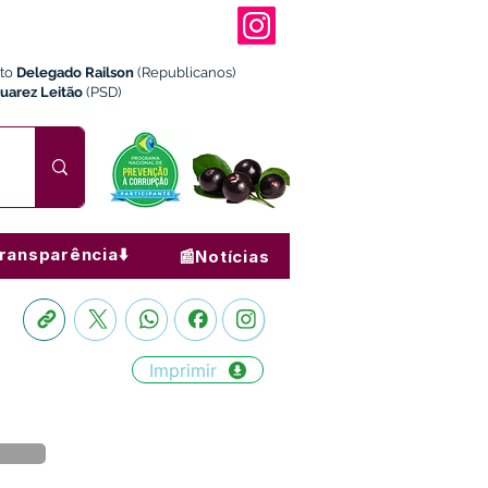
ito
Delegado Railson
(Republicanos)
Juarez Leitão
(PSD)
ransparência⬇️
📰Notícias
Imprimir