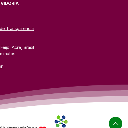
UVIDORIA
 de Transparência
eijó, Acre, Brasil
 minutos. 
br
uída com amor pela Decorp.