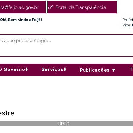
ura@feijo.ac.gov.br
Portal da Transparência
Olá, Bem-vindo a Feijó!
Prefe
Vice
O Governo⬇️
Serviços⬇️
T
Publicações 🔽
estre
RREO