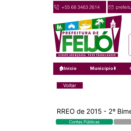
+55 68 3463 2614
prefeit
🏠Início
Município⬇️
Voltar
RREO de 2015 - 2º Bim
Contas Públicas