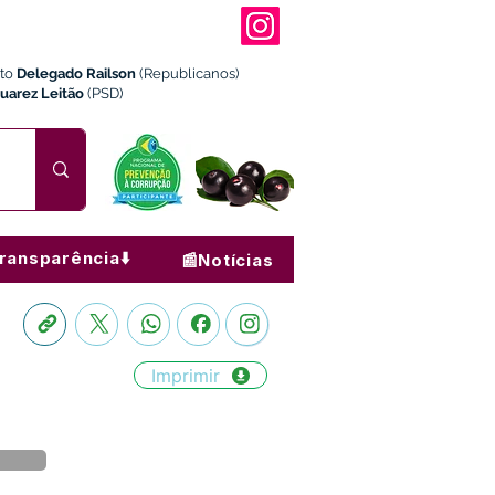
ito
Delegado Railson
(Republicanos)
Juarez Leitão
(PSD)
ransparência⬇️
📰Notícias
Imprimir