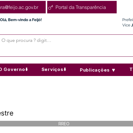
ura@feijo.ac.gov.br
Portal da Transparência
Olá, Bem-vindo a Feijó!
Prefe
Vice
O Governo⬇️
Serviços⬇️
T
Publicações 🔽
stre
RREO