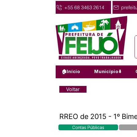
+55 68 3463 2614
prefeit
🏠Início
Município⬇️
Voltar
RREO de 2015 - 1º Bime
Contas Públicas