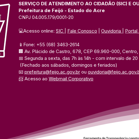
SERVIÇO DE ATENDIMENTO AO CIDADÃO (SIC) E O
Prefeitura de Feijó - Estado do Acre
CNPJ 04.005.179/0001-20
💻Acesso online: 
SIC 
| 
Fale Conosco
 | 
Ouvidoria
| 
Portal
📱Fone: +55 (68) 3463-2614 
🏢 Av. Plácido de Castro, 678, CEP 69.960-000, Centro, F
📅 Segunda a sexta, das 7h às 14h 
- com intervalo de 20
(Fechado aos sábados, domingos e feriados)
📧 
prefeitura@feijo.ac.gov.br
 ou 
ouvidoria@feijo.ac.gov.
📨 Acesso ao 
Webmail Corporativo
Ferramenta de Transparência constr