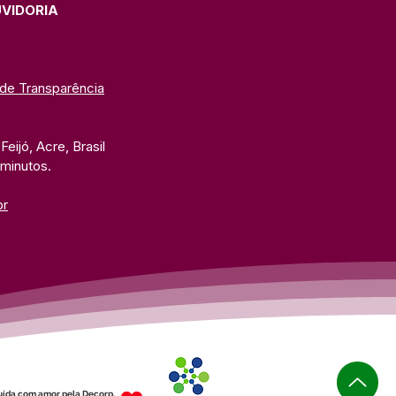
UVIDORIA
 de Transparência
eijó, Acre, Brasil
 minutos. 
br
uída com amor pela Decorp.