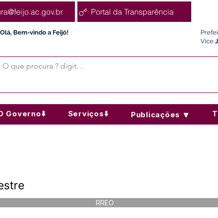
ura@feijo.ac.gov.br
Portal da Transparência
Olá, Bem-vindo a Feijó!
Prefe
Vice
O Governo⬇️
Serviços⬇️
T
Publicações 🔽
estre
RREO