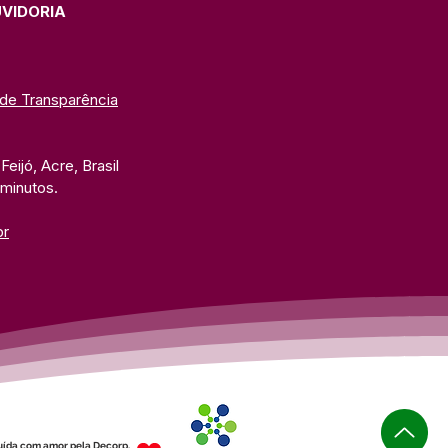
UVIDORIA
 de Transparência
eijó, Acre, Brasil
 minutos. 
br
uída com amor pela Decorp.