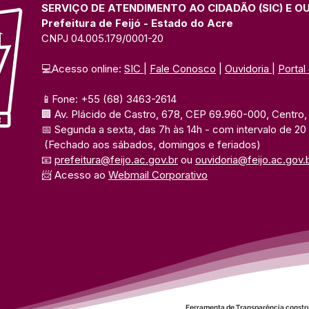
SERVIÇO DE ATENDIMENTO AO CIDADÃO (SIC) E O
Prefeitura de Feijó - Estado do Acre
CNPJ 04.005.179/0001-20
💻Acesso online: 
SIC 
| 
Fale Conosco
 | 
Ouvidoria
| 
Portal
📱Fone: +55 (68) 3463-2614 
🏢 Av. Plácido de Castro, 678, CEP 69.960-000, Centro, F
📅 Segunda a sexta, das 7h às 14h 
- com intervalo de 20
(Fechado aos sábados, domingos e feriados)
📧 
prefeitura@feijo.ac.gov.br
 ou 
ouvidoria@feijo.ac.gov.
📨 Acesso ao 
Webmail Corporativo
Ferramenta de Transparência constr