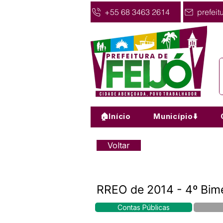
+55 68 3463 2614
prefeit
🏠Início
Município⬇️
Voltar
RREO de 2014 - 4º Bim
Contas Públicas