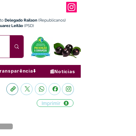
ito
Delegado Railson
(Republicanos)
Juarez Leitão
(PSD)
ransparência⬇️
📰Notícias
Imprimir