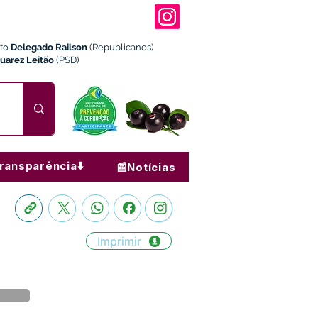
ito
Delegado Railson
(Republicanos)
Juarez Leitão
(PSD)
ransparência⬇️
📰Notícias
Imprimir