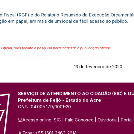
ão Fiscal (RGF) e do Relatório Resumido de Execução Orçamentá
ação em papel, em mais de um local de fácil acesso ao público.
 Oficial, mas facilita a pesquisa para localizar a publicação oficial.
Página da Publicação:
Data da Publicação:
13 de fevereiro de 2020
SERVIÇO DE ATENDIMENTO AO CIDADÃO (SIC) E O
Prefeitura de Feijó - Estado do Acre
CNPJ 04.005.179/0001-20
💻Acesso online: 
SIC 
| 
Fale Conosco
 | 
Ouvidoria
| 
Portal
📱Fone: +55 (68) 3463-2614 