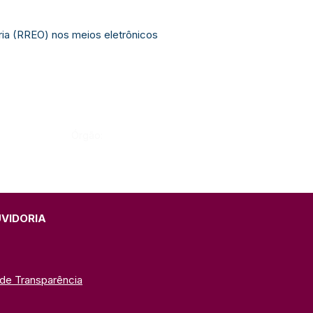
ria (RREO) nos meios eletrônicos
Órgão:
UVIDORIA
 de Transparência