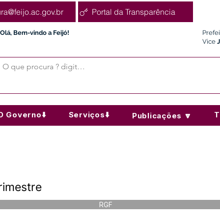
ura@feijo.ac.gov.br
Portal da Transparência
Olá, Bem-vindo a Feijó!
Prefe
Vice
O Governo⬇️
Serviços⬇️
T
Publicações 🔽
rimestre
RGF