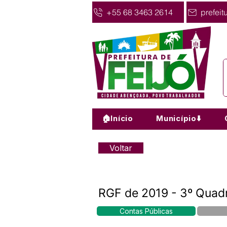
+55 68 3463 2614
prefeit
🏠Início
Município⬇️
Voltar
RGF de 2019 - 3º Quad
Contas Públicas