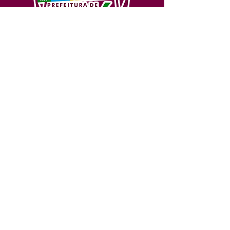
SERVIÇO DE ATENDIMENTO AO 
CIDADÃO (SIC) E OUVIDORIA
Prefeitura de Feijó - Estado do 
Acre
CNPJ 04.005.179/0001-20
💻Acesso online: 
SIC 
| 
Fale Conosco
 | 
Ouvidoria
| 
Portal de Transparência
📱Fone: +55 (68) 3463-2614 
🏢 Av. Plácido de Castro, 678, CEP 
69.960-000, Centro, Feijó, Acre, Brasil
📅 Segunda a sexta, das 7h às 14h 
- 
com intervalo de 20 minutos. 
(Fechado aos sábados, domingos e 
feriados)