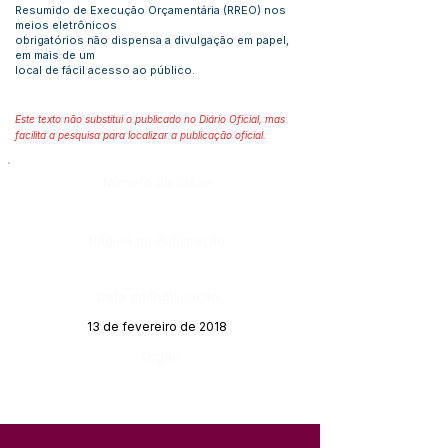
Resumido de Execução Orçamentária (RREO) nos
meios eletrônicos
obrigatórios não dispensa a divulgação em papel,
em mais de um
local de fácil acesso ao público.
Este texto não substitui o publicado no Diário Oficial, mas
facilita a pesquisa para localizar a publicação oficial.
Número do Diário:
Página da Publicação:
Data da Publicação:
13 de fevereiro de 2018
Órgão: