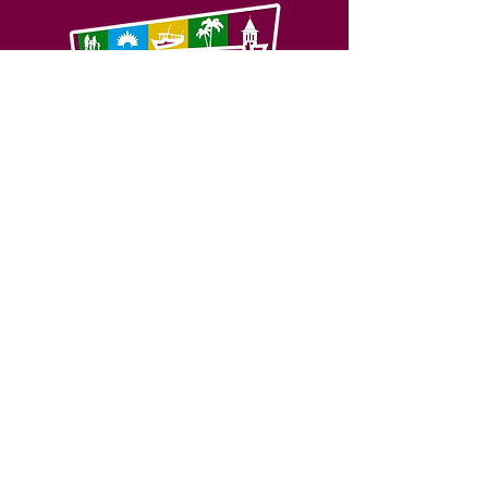
SERVIÇO DE ATENDIMENTO AO 
CIDADÃO (SIC) E OUVIDORIA
Prefeitura de Feijó - Estado do 
Acre
CNPJ 04.005.179/0001-20
💻Acesso online: 
SIC 
| 
Fale Conosco
 | 
Ouvidoria
| 
Portal de Transparência
📱Fone: +55 (68) 3463-2614 
🏢 Av. Plácido de Castro, 678, CEP 
69.960-000, Centro, Feijó, Acre, Brasil
📅 Segunda a sexta, das 7h às 14h 
- 
com intervalo de 20 minutos. 