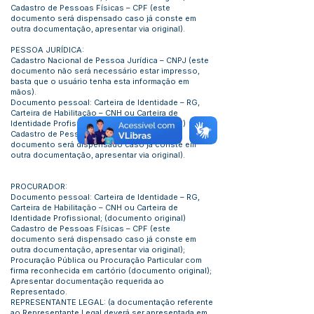
Cadastro de Pessoas Físicas – CPF (este
documento será dispensado caso já conste em
outra documentação, apresentar via original).
PESSOA JURÍDICA:
Cadastro Nacional de Pessoa Jurídica – CNPJ (este
documento não será necessário estar impresso,
basta que o usuário tenha esta informação em
mãos).
Documento pessoal: Carteira de Identidade – RG,
Carteira de Habilitação – CNH ou Carteira de
Identidade Profissional; (documento original)
Cadastro de Pessoas Físicas – CPF (este
documento será dispensado caso já conste em
outra documentação, apresentar via original).
PROCURADOR:
Documento pessoal: Carteira de Identidade – RG,
Carteira de Habilitação – CNH ou Carteira de
Identidade Profissional; (documento original)
Cadastro de Pessoas Físicas – CPF (este
documento será dispensado caso já conste em
outra documentação, apresentar via original);
Procuração Pública ou Procuração Particular com
firma reconhecida em cartório (documento original);
Apresentar documentação requerida ao
Representado.
REPRESENTANTE LEGAL: (a documentação referente
ao Representante Legal deverá ser apresentada em