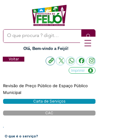
Olá, Bem-vindo a Feijó!
Voltar
Imprimir
Revisão de Preço Público de Espaço Público
Municipal
Carta de Serviços
CAC
O que é o serviço?