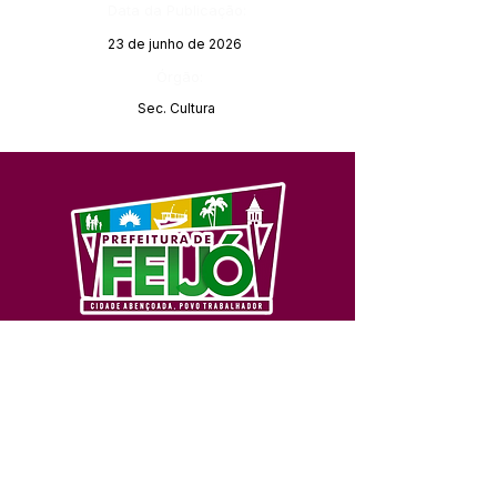
Data da Publicação:
23 de junho de 2026
Órgão:
Sec. Cultura
SERVIÇO DE ATENDIMENTO AO 
CIDADÃO (SIC) E OUVIDORIA
Prefeitura de Feijó - Estado do 
Acre
CNPJ 04.005.179/0001-20