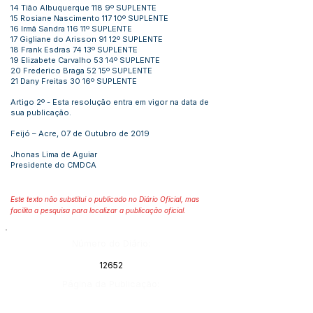
14 Tião Albuquerque 118 9º SUPLENTE
15 Rosiane Nascimento 117 10º SUPLENTE
16 Irmã Sandra 116 11º SUPLENTE
17 Gigliane do Arisson 91 12º SUPLENTE
18 Frank Esdras 74 13º SUPLENTE
19 Elizabete Carvalho 53 14º SUPLENTE
20 Frederico Braga 52 15º SUPLENTE
21 Dany Freitas 30 16º SUPLENTE
Artigo 2º - Esta resolução entra em vigor na data de
sua publicação.
Feijó – Acre, 07 de Outubro de 2019
Jhonas Lima de Aguiar
Presidente do CMDCA
Este texto não substitui o publicado no Diário Oficial, mas
facilita a pesquisa para localizar a publicação oficial.
Número do Diário:
12652
Página da Publicação: