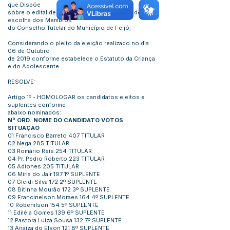
que Dispõe
sobre o edital de convocação do processo de
escolha dos Membros
do Conselho Tutelar do Município de Feijó;
Considerando o pleito da eleição realizado no dia
06 de Outubro
de 2019 conforme estabelece o Estatuto da Criança
e do Adolescente.
RESOLVE:
Artigo 1º - HOMOLOGAR os candidatos eleitos e
suplentes conforme
abaixo nominados:
Nº ORD. NOME DO CANDIDATO VOTOS
SITUAÇÃO
01 Francisco Barreto 407 TITULAR
02 Nega 285 TITULAR
03 Romário Reis 254 TITULAR
04 Pr. Pedro Roberto 223 TITULAR
05 Adiones 205 TITULAR
06 Mirla do Jair 197 1º SUPLENTE
07 Gleidi Silva 172 2º SUPLENTE
08 Bitinha Mourão 172 3º SUPLENTE
09 Francinelson Moraes 164 4º SUPLENTE
10 Robenilson 154 5º SUPLENTE
11 Ediléia Gomes 139 6º SUPLENTE
12 Pastora Luiza Sousa 132 7º SUPLENTE
13 Anaiza do Elson 121 8º SUPLENTE