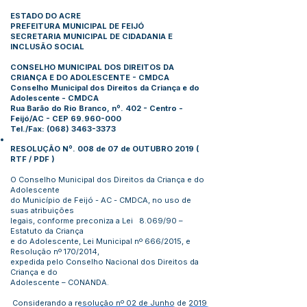
ESTADO DO ACRE
PREFEITURA MUNICIPAL DE FEIJÓ
SECRETARIA MUNICIPAL DE CIDADANIA E
INCLUSÃO SOCIAL
CONSELHO MUNICIPAL DOS DIREITOS DA
CRIANÇA E DO ADOLESCENTE - CMDCA
Conselho Municipal dos Direitos da Criança e do
Adolescente - CMDCA
Rua Barão do Rio Branco, nº. 402 - Centro -
Feijó/AC - CEP
69.960-000
Tel./Fax:
(068) 3463-3373
RESOLUÇÃO Nº. 008 de 07 de OUTUBRO 2019 (
RTF
/
PDF
)
O Conselho Municipal dos Direitos da Criança e do
Adolescente
do Município de Feijó - AC - CMDCA, no uso de
suas atribuições
legais, conforme preconiza a Lei 8.069/90 –
Estatuto da Criança
e do Adolescente, Lei Municipal nº 666/2015, e
Resolução nº 170/2014,
expedida pelo Conselho Nacional dos Direitos da
Criança e do
Adolescente – CONANDA.
Considerando a resolução nº 02 de Junho de 2019