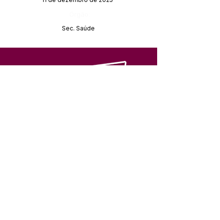
Órgão:
Sec. Saúde
SERVIÇO DE ATENDIMENTO AO 
CIDADÃO (SIC) E OUVIDORIA
Prefeitura de Feijó - Estado do 
Acre
CNPJ 04.005.179/0001-20
💻Acesso online: 
SIC 
| 
Fale Conosco
 | 
Ouvidoria
| 
Portal de Transparência