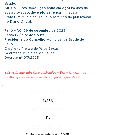
Saúde.
Art. 6o – Esta Resolução entra em vigor na data de
sua aprovação, devendo ser encaminhada à
Prefeitura Municipal de Feijó para fins de publicação
no Diário Oficial.
Feijó – AC, 09 de dezembro de 2025.
Jesser Júnior de Souza
Presidente do Conselho Municipal de Saúde de
Feijó
Gracilene Freitas de Paiva Souza
Secretária Municipal de Saúde
Decreto n° 017/2025
Este texto não substitui o publicado no Diário Oficial, mas
facilita a pesquisa para localizar a publicação oficial.
Número do Diário:
14166
Página da Publicação:
115
Data da Publicação:
11 de dezembro de 2025