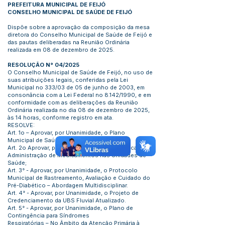
PREFEITURA MUNICIPAL DE FEIJÓ
CONSELHO MUNICIPAL DE SAÚDE DE FEIJÓ
Dispõe sobre a aprovação da composição da mesa
diretora do Conselho Municipal de Saúde de Feijó e
das pautas deliberadas na Reunião Ordinária
realizada em 08 de dezembro de 2025.
RESOLUÇÃO N° 04/2025
O Conselho Municipal de Saúde de Feijó, no uso de
suas atribuições legais, conferidas pela Lei
Municipal no 333/03 de 05 de junho de 2003, em
consonância com a Lei Federal no 8.142/1990, e em
conformidade com as deliberações da Reunião
Ordinária realizada no dia 08 de dezembro de 2025,
às 14 horas, conforme registro em ata.
RESOLVE:
Art. 1o – Aprovar, por Unanimidade, o Plano
Municipal de Saúde;
Art. 2o Aprovar, por Unanimidade, Nota Técnica –
Administração de Medicamentos nas Unidades de
Saúde;
Art. 3° - Aprovar, por Unanimidade, o Protocolo
Municipal de Rastreamento, Avaliação e Cuidado do
Pré-Diabético – Abordagem Multidisciplinar.
Art. 4° - Aprovar, por Unanimidade, o Projeto de
Credenciamento da UBS Fluvial Atualizado.
Art. 5° - Aprovar, por Unanimidade, o Plano de
Contingência para Síndromes
Respiratórias – No Âmbito da Atenção Primária à