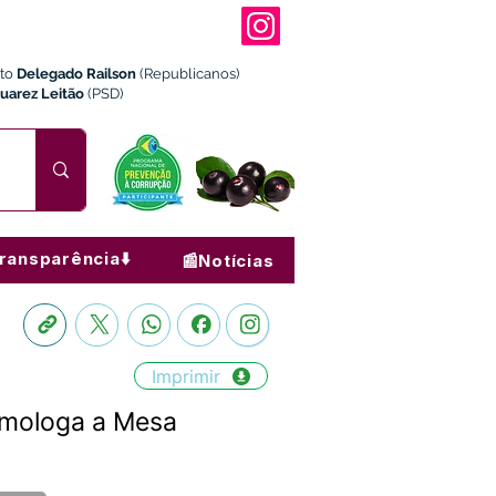
ito
Delegado Railson
(Republicanos)
Juarez Leitão
(PSD)
ransparência⬇️
📰Notícias
Imprimir
omologa a Mesa