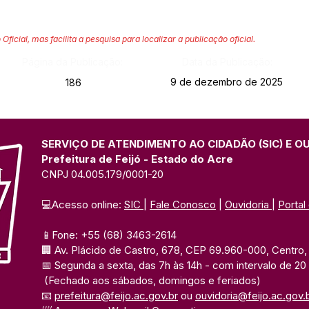
 Oficial, mas facilita a pesquisa para localizar a publicação oficial.
Página da Publicação:
Data da Publicação:
9 de dezembro de 2025
186
SERVIÇO DE ATENDIMENTO AO CIDADÃO (SIC) E O
Prefeitura de Feijó - Estado do Acre
CNPJ 04.005.179/0001-20
💻Acesso online: 
SIC 
| 
Fale Conosco
 | 
Ouvidoria
| 
Portal
📱Fone: +55 (68) 3463-2614 
🏢 Av. Plácido de Castro, 678, CEP 69.960-000, Centro, F
📅 Segunda a sexta, das 7h às 14h 
- com intervalo de 20
(Fechado aos sábados, domingos e feriados)
📧 
prefeitura@feijo.ac.gov.br
 ou 
ouvidoria@feijo.ac.gov.