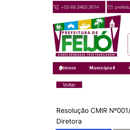
+55 68 3463 2614
prefeit
🏠Início
Município⬇️
Voltar
Resolução CMIR Nº001
Diretora