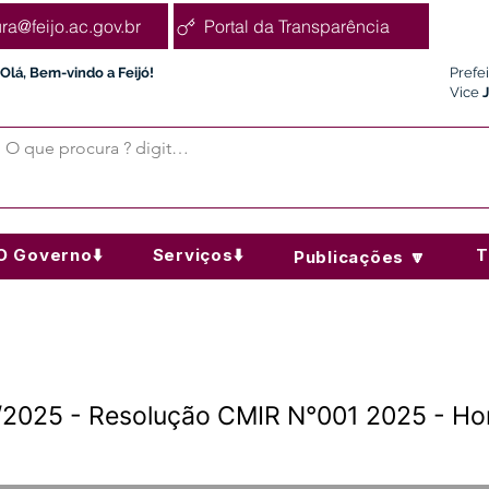
ura@feijo.ac.gov.br
Portal da Transparência
Olá, Bem-vindo a Feijó!
Prefe
Vice
O Governo⬇️
Serviços⬇️
T
Publicações 🔽
/2025 - Resolução CMIR N°001 2025 - H