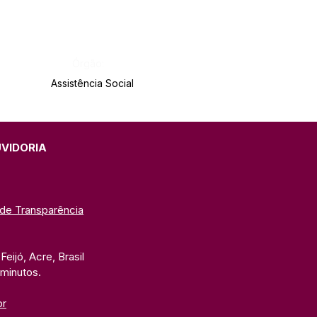
Órgão:
Assistência Social
UVIDORIA
 de Transparência
eijó, Acre, Brasil
 minutos. 
br