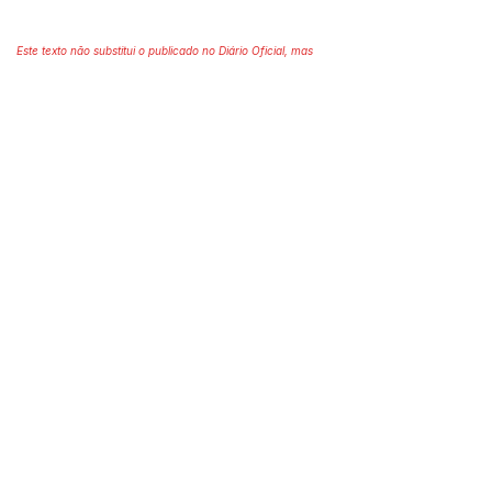
Este texto não substitui o publicado no Diário Oficial, mas
facilita a pesquisa para localizar a publicação oficial.
Número do Diário:
14302
Página da Publicação:
177
Data da Publicação:
8 de julho de 2026
Órgão: