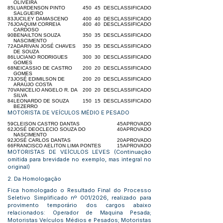
OLIVEIRA
85
LUARDENSON PINTO
45
0
45
DESCLASSIFICADO
SALGUEIRO
83
JUCILEY DAMASCENO
40
0
40
DESCLASSIFICADO
76
JOAQUIM CORREIA
40
0
40
DESCLASSIFICADO
CARDOSO
90
BENAILTON SOUZA
35
0
35
DESCLASSIFICADO
NASCIMENTO
72
ADARIVAN JOSÉ CHAVES
35
0
35
DESCLASSIFICADO
DE SOUZA
86
LUCIANO RODRIGUES
30
0
30
DESCLASSIFICADO
GOMES
68
NEICASSIO DE CASTRO
20
0
20
DESCLASSIFICADO
GOMES
73
JOSÉ EDIMILSON DE
20
0
20
DESCLASSIFICADO
ARAÚJO COSTA
70
VANICELIO ANGELO R. DA
20
0
20
DESCLASSIFICADO
SILVA
84
LEONARDO DE SOUZA
15
0
15
DESCLASSIFICADO
BEZERRO
MOTORISTA DE VEÍCULOS MÉDIO E PESADO
59
CLEISON CASTRO DANTAS
45
APROVADO
62
JOSÉ DEOCLECIO SOUZA DO
40
APROVADO
NASCIMENTO
92
JOSÉ CARLOS DANTAS
20
APROVADO
66
FRANCISCO AELITON LIMA PONTES
15
APROVADO
MOTORISTAS DE VEÍCULOS LEVES (Continuação
omitida para brevidade no exemplo, mas integral no
original)
2. Da Homologação
Fica homologado o Resultado Final do Processo
Seletivo Simplificado nº 001/2026, realizado para
provimento temporário dos cargos abaixo
relacionados: Operador de Maquina Pesada;
Motoristas Veículos Médios e Pesados; Motoristas