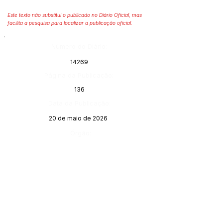
Este texto não substitui o publicado no Diário Oficial, mas
facilita a pesquisa para localizar a publicação oficial.
Número do Diário:
14269
Página da Publicação:
136
Data da Publicação:
20 de maio de 2026
Órgão: