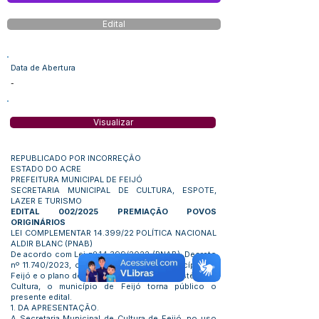
Edital
Data de Abertura
-
Visualizar
REPUBLICADO POR INCORREÇÃO
ESTADO DO ACRE
PREFEITURA MUNICIPAL DE FEIJÓ
SECRETARIA MUNICIPAL DE CULTURA, ESPOTE,
LAZER E TURISMO
EDITAL 002/2025 PREMIAÇÃO POVOS
ORIGINÁRIOS
LEI COMPLEMENTAR 14.399/22 POLÍTICA NACIONAL
ALDIR BLANC (PNAB)
De acordo com Lei nº 14.399/2022 (PNAB); Decreto
nº 11.740/2023, com a LDO e LOA do município de
Feijó e o plano de ação aprovado pelo Ministério da
Cultura, o município de Feijó torna público o
presente edital.
1. DA APRESENTAÇÃO.
A Secretaria Municipal de Cultura de Feijó, no uso