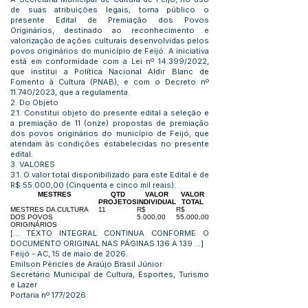
de suas atribuições legais, torna público o
presente Edital de Premiação dos Povos
Originários, destinado ao reconhecimento e
valorização de ações culturais desenvolvidas pelos
povos originários do município de Feijó. A iniciativa
está em conformidade com a Lei nº 14.399/2022,
que institui a Política Nacional Aldir Blanc de
Fomento à Cultura (PNAB), e com o Decreto nº
11.740/2023, que a regulamenta.
2. Do Objeto
2.1. Constitui objeto do presente edital a seleção e
a premiação de 11 (onze) propostas de premiação
dos povos originários do município de Feijó, que
atendam às condições estabelecidas no presente
edital.
3. VALORES
3.1. O valor total disponibilizado para este Edital é de
R$ 55.000,00 (Cinquenta e cinco mil reais):
MESTRES
QTD
VALOR
VALOR
PROJETOS
INDIVIDUAL
TOTAL
MESTRES DA CULTURA
11
R$
R$
DOS POVOS
5.000,00
55.000,00
ORIGINÁRIOS
[... TEXTO INTEGRAL CONTINUA CONFORME O
DOCUMENTO ORIGINAL NAS PÁGINAS 136 A 139 ...]
Feijó - AC, 15 de maio de 2026.
Emilson Péricles de Araújo Brasil Júnior
Secretário Municipal de Cultura, Esportes, Turismo
e Lazer
Portaria nº 177/2026