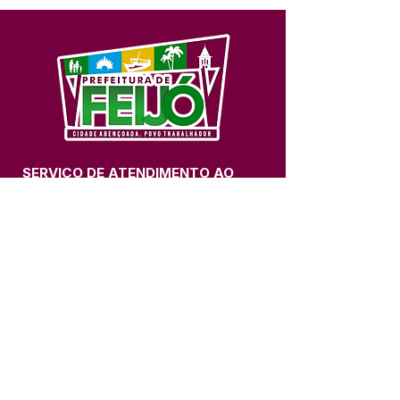
SERVIÇO DE ATENDIMENTO AO 
CIDADÃO (SIC) E OUVIDORIA
Prefeitura de Feijó - Estado do 
Acre
CNPJ 04.005.179/0001-20
💻Acesso online: 
SIC 
| 
Fale Conosco
 | 
Ouvidoria
| 
Portal de Transparência
📱Fone: +55 (68) 3463-2614 
🏢 Av. Plácido de Castro, 678, CEP 
69.960-000, Centro, Feijó, Acre, Brasil