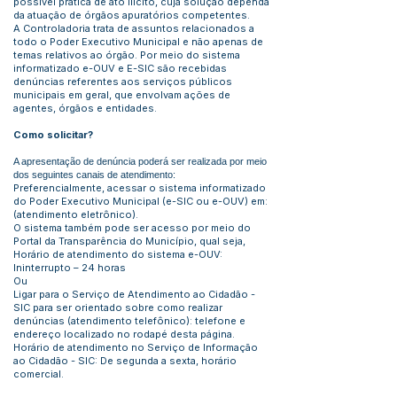
possível prática de ato ilícito, cuja solução dependa
da atuação de órgãos apuratórios competentes.
A Controladoria trata de assuntos relacionados a
todo o Poder Executivo Municipal e não apenas de
temas relativos ao órgão. Por meio do sistema
informatizado e-OUV e E-SIC são recebidas
denúncias referentes aos serviços públicos
municipais em geral, que envolvam ações de
agentes, órgãos e entidades.
Como solicitar?
A apresentação de denúncia poderá ser realizada por meio
dos seguintes canais de atendimento:
Preferencialmente, acessar o sistema informatizado
do Poder Executivo Municipal (e-SIC ou e-OUV) em:
(atendimento eletrônico).
O sistema também pode ser acesso por meio do
Portal da Transparência do Município, qual seja,
Horário de atendimento do sistema e-OUV:
Ininterrupto – 24 horas
Ou
Ligar para o Serviço de Atendimento ao Cidadão -
SIC para ser orientado sobre como realizar
denúncias (atendimento telefônico): telefone e
endereço localizado no rodapé desta página.
Horário de atendimento no Serviço de Informação
ao Cidadão - SIC: De segunda a sexta, horário
comercial.