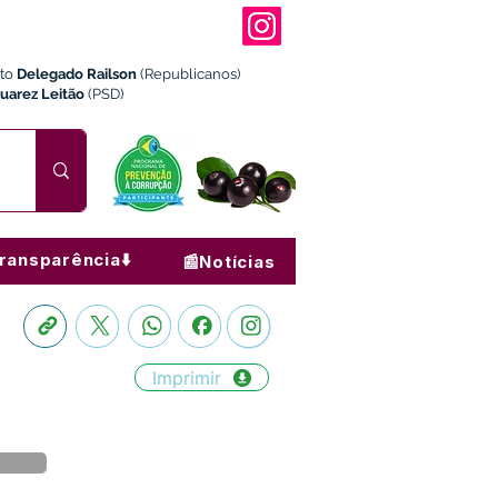
ito
Delegado Railson
(Republicanos)
Juarez Leitão
(PSD)
ransparência⬇️
📰Notícias
Imprimir