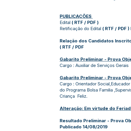
PUBLICAÇÕES
Edital
(
RTF
/
PDF
)
Retificação do Edital
(
RTF
/
PDF
)
Relação dos Candidatos Inscrit
(
RTF
/
PDF
Gabarito Preliminar - Prova Obj
Cargo : Auxiliar de Serviços Gerais
Gabarito Preliminar - Prova Obj
Cargo : Orientador Social,Educador 
do Programa Bolsa Familia ,Supervi
Criança Feliz.
Alteração: Em virtude do Feriad
Resultado Preliminar - Prova Ob
Publicado 14/08/2019