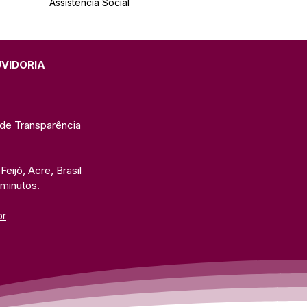
Assistência Social
UVIDORIA
 de Transparência
eijó, Acre, Brasil
 minutos. 
br