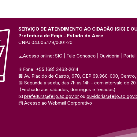
SERVIÇO DE ATENDIMENTO AO CIDADÃO (SIC) E O
Prefeitura de Feijó - Estado do Acre
CNPJ 04.005.179/0001-20
💻Acesso online: 
SIC 
| 
Fale Conosco
 | 
Ouvidoria
| 
Portal
📱Fone: +55 (68) 3463-2614 
🏢 Av. Plácido de Castro, 678, CEP 69.960-000, Centro, F
📅 Segunda a sexta, das 7h às 14h 
- com intervalo de 20
(Fechado aos sábados, domingos e feriados)
📧 
prefeitura@feijo.ac.gov.br
 ou 
ouvidoria@feijo.ac.gov.
📨 Acesso ao 
Webmail Corporativo