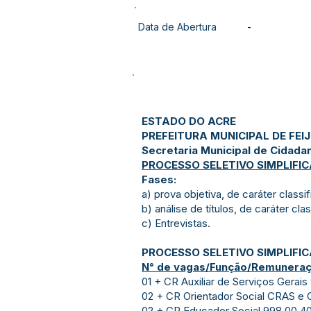
Data de Abertura
-
ESTADO DO ACRE
PREFEITURA MUNICIPAL DE FEI
Secretaria Municipal de Cidadan
PROCESSO SELETIVO SIMPLIFIC
Fases:
a) prova objetiva, de caráter classif
b) análise de títulos, de caráter cla
c) Entrevistas.
PROCESSO SELETIVO SIMPLIF
N° de vagas/Função/Remuneraçã
01 + CR Auxiliar de Serviços Gerai
02 + CR Orientador Social CRAS e 
02 + CR Educador Social 998,00 40