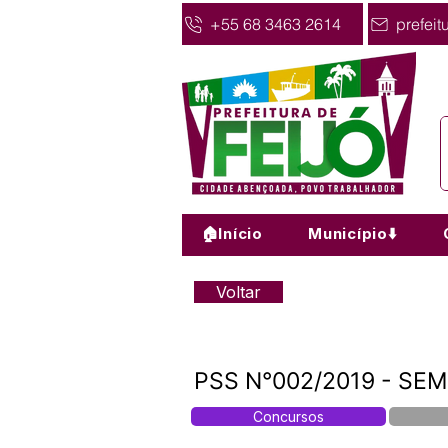
+55 68 3463 2614
prefeit
🏠Início
Município⬇️
Voltar
PSS N°002/2019 - SEM
Concursos