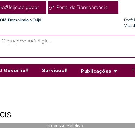
ura@feijo.ac.gov.br
Portal da Transparência
Olá, Bem-vindo a Feijó!
Prefe
Vice
O Governo⬇️
Serviços⬇️
T
Publicações 🔽
CIS
Processo Seletivo