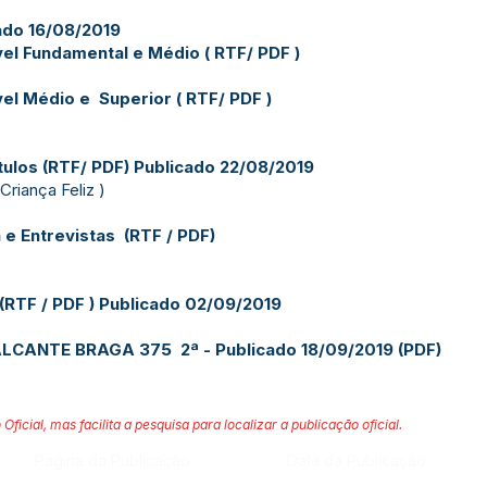
ado 16/08/2019
vel Fundamental e Médio
(
RTF
/
PDF
)
vel Médio e Superior (
RTF
/
PDF
)
ulos (
RTF
/
PDF
) Publicado 22/08/2019
riança Feliz )
 e Entrevistas (
RTF
/
PDF
)
(
RTF
/
PDF
) Publicado 02/09/2019
CANTE BRAGA 375 2ª - Publicado 18/09/2019 (
PDF
)
 Oficial, mas facilita a pesquisa para localizar a publicação oficial.
Página da Publicação:
Data da Publicação: