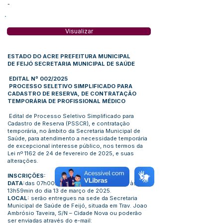
-
Visualizar
ESTADO DO ACRE PREFEITURA MUNICIPAL
DE FEIJÓ SECRETARIA MUNICIPAL DE SAÚDE
EDITAL Nº 002/2025
PROCESSO SELETIVO SIMPLIFICADO PARA
CADAS
TRO DE RESERVA, DE CONTRATAÇÃO
TEMPORÁRIA
DE PROFISSIONAL MÉDICO
Edital de Processo Seletivo Simplificado para
Cadastro de Reserva (PSSCR), e contratação
temporária, no âmbito da Secretaria Municipal de
Saúde, para atendimento a necessidade temporária
de excepcional interesse público, nos termos da
Lei nº 1162 de 24 de fevereiro de 2025, e suas
alterações.
INSCRIÇÕES:
DATA:
das 07h00min do dia 06 de março até às
13h59min do dia 13 de março de 2025.
LOCAL:
serão entregues na sede da Secretaria
Municipal de Saúde de Feijó, situada em Trav. Joao
Ambrósio Taveira, S/N – Cidade Nova ou poderão
ser enviadas através do e-mail: