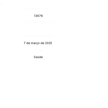
Número do Diário:
13976
Página da Publicação:
Data da Publicação:
7 de março de 2025
Órgão:
Saúde