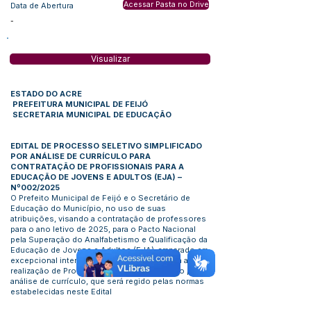
Acessar Pasta no Drive
Data de Abertura
-
Visualizar
ESTADO DO ACRE
PREFEITURA MUNICIPAL DE FEIJÓ
SECRETARIA MUNICIPAL DE EDUCAÇÃO
EDITAL DE PROCESSO SELETIVO SIMPLIFICADO
POR ANÁLISE DE CURRÍCULO PARA
CONTRATAÇÃO DE PROFISSIONAIS PARA A
EDUCAÇÃO DE JOVENS E ADULTOS (EJA) –
Nº002/2025
O Prefeito Municipal de Feijó e o Secretário de
Educação do Município, no uso de suas
atribuições, visando a contratação de professores
para o ano letivo de 2025, para o Pacto Nacional
pela Superação do Analfabetismo e Qualificação da
Educação de Jovens e Adultos (EJA), amparado em
excepcional interesse público, torna pública a
realização de Processo Seletivo Simplificado por
análise de currículo, que será regido pelas normas
estabelecidas neste Edital