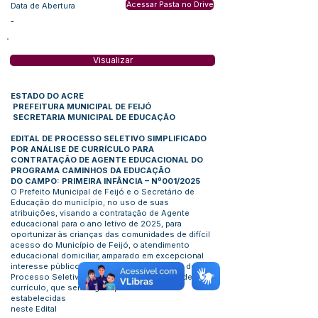
Acessar Pasta no Drive
Data de Abertura
-
Visualizar
ESTADO DO ACRE
PREFEITURA MUNICIPAL DE FEIJÓ
SECRETARIA MUNICIPAL DE EDUCAÇÃO
EDITAL DE PROCESSO SELETIVO SIMPLIFICADO
POR ANÁLISE DE CURRÍCULO PARA
CONTRATAÇÃO DE AGENTE EDUCACIONAL DO
PROGRAMA CAMINHOS DA EDUCAÇÃO
DO CAMPO: PRIMEIRA INFÂNCIA – Nº001/2025
O Prefeito Municipal de Feijó e o Secretário de
Educação do município, no uso de suas
atribuições, visando a contratação de Agente
educacional para o ano letivo de 2025, para
oportunizar às crianças das comunidades de difícil
acesso do Município de Feijó, o atendimento
educacional domiciliar, amparado em excepcional
interesse público, torna pública a realização de
Processo Seletivo Simplificado por análise de
currículo, que será regido pelas normas
estabelecidas
neste Edital