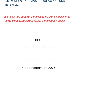
Publicado em 04/02/2025 - DOEAC N°13.956 -
Pág.219-221
Este texto não substitui o publicado no Diário Oficial, mas
facilita a pesquisa para localizar a publicação oficial.
Número do Diário:
13956
Página da Publicação:
Data da Publicação:
4 de fevereiro de 2025
Órgão:
Sec. Educação