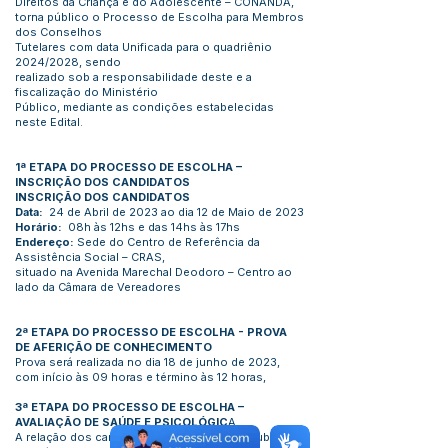
Direitos da Criança e do Adolescente – CONANDA,
torna público o Processo de Escolha para Membros
dos Conselhos
Tutelares com data Unificada para o quadriênio
2024/2028, sendo
realizado sob a responsabilidade deste e a
fiscalização do Ministério
Público, mediante as condições estabelecidas
neste Edital.
1ª ETAPA DO PROCESSO DE ESCOLHA –
INSCRIÇÃO DOS CANDIDATOS
INSCRIÇÃO DOS CANDIDATOS
Data:
24 de Abril de 2023 ao dia 12 de Maio de 2023
Horário:
08h às 12hs e das 14hs às 17hs
Endereço:
Sede do Centro de Referência da
Assistência Social – CRAS,
situado na Avenida Marechal Deodoro – Centro ao
lado da Câmara de Vereadores
2ª ETAPA DO PROCESSO DE ESCOLHA - PROVA
DE AFERIÇÃO DE CONHECIMENTO
Prova será realizada no dia 18 de junho de 2023,
com início às 09 horas e término às 12 horas,
3ª ETAPA DO PROCESSO DE ESCOLHA –
AVALIAÇÃO DE SAÚDE E PSICOLÓGIC
A
A relação dos candidatos aprovados será publicada