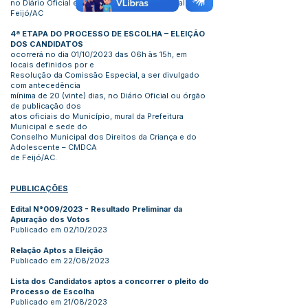
no Diário Oficial e sítio da Prefeitura Municipal de
Feijó/AC
4ª ETAPA DO PROCESSO DE ESCOLHA – ELEIÇÃO
DOS CANDIDATOS
ocorrerá no dia 01/10/2023 das 06h às 15h, em
locais definidos por e
Resolução da Comissão Especial, a ser divulgado
com antecedência
mínima de 20 (vinte) dias, no Diário Oficial ou órgão
de publicação dos
atos oficiais do Município, mural da Prefeitura
Municipal e sede do
Conselho Municipal dos Direitos da Criança e do
Adolescente – CMDCA
de Feijó/AC.
PUBLICAÇÕES
Edital N°009/2023 - Resultado Preliminar da
Apuração dos Votos
Publicado em 02/10/2023
Relação Aptos a Eleição
Publicado em 22/08/2023
Lista dos Candidatos aptos a concorrer o pleito do
Processo de Escolha
Publicado em 21/08/2023