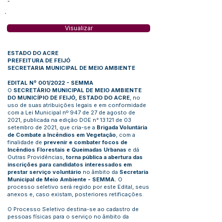
-
Visualizar
ESTADO DO ACRE
PREFEITURA DE FEIJÓ
SECRETARIA MUNICIPAL DE MEIO AMBIENTE
EDITAL Nº 001/2022 - SEMMA
O
SECRETÁRIO MUNICIPAL DE MEIO AMBIENTE
DO MUNICÍPIO DE FEIJÓ, ESTADO DO ACRE
, no
uso de suas atribuições legais e em conformidade
com a Lei Municipal nº 947 de 27 de agosto de
2021, publicada na edição DOE n° 13.121 de 03
setembro de 2021, que cria-se a
Brigada Voluntária
de Combate a Incêndios em Vegetação
, com a
finalidade de
prevenir e combater focos de
Incêndios Florestais e Queimadas Urbanas
e dá
Outras Providências,
torna pública a abertura das
inscrições para candidatos interessados em
prestar serviço voluntário
no âmbito da
Secretaria
Municipal de Meio Ambiente - SEMMA.
O
processo seletivo será regido por este Edital, seus
anexos e, caso existam, posteriores retificações.
O Processo Seletivo destina-se ao cadastro de
pessoas físicas para o serviço no âmbito da