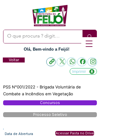
Olá, Bem-vindo a Feijó!
Voltar
Imprimir
PSS N°001/2022 - Brigada Voluntária de
Combate a Incêndios em Vegetação
Concursos
Processo Seletivo
Acessar Pasta no Drive
Data de Abertura