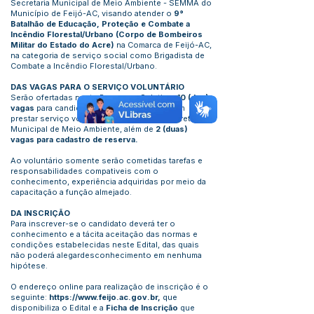
Secretaria Municipal de Meio Ambiente - SEMMA do
Município de Feijó-AC, visando atender o
9°
Batalhão de Educação, Proteção e Combate a
Incêndio Florestal/Urbano (Corpo de Bombeiros
Militar do Estado do Acre)
na Comarca de Feijó-AC,
na categoria de serviço social como Brigadista de
Combate a Incêndio Florestal/Urbano.
DAS VAGAS PARA O SERVIÇO VOLUNTÁRIO
Serão ofertadas neste Processo Seletivo,
10 (dez)
vagas
para candidatos que se interessam em
prestar serviço voluntário no âmbito da Secretaria
Municipal de Meio Ambiente, além de
2 (duas)
vagas para cadastro de reserva.
Ao voluntário somente serão cometidas tarefas e
responsabilidades compativeis com o
conhecimento, experiência adquiridas por meio da
capacitação a função almejado.
DA INSCRIÇÃO
Para inscrever-se o candidato deverá ter o
conhecimento e a tácita aceitação das normas e
condições estabelecidas neste Edital, das quais
não poderá alegardesconhecimento em nenhuma
hipótese.
O endereço online para realização de inscrição é o
seguinte:
https://www.feijo.ac.gov.br,
que
disponibiliza o Edital e a
Ficha de Inscrição
que