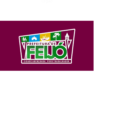
Órgão:
SERVIÇO DE ATENDIMENTO AO 
CIDADÃO (SIC) E OUVIDORIA
Prefeitura de Feijó - Estado do 
Acre
CNPJ 04.005.179/0001-20
💻Acesso online: 
SIC 
| 
Fale Conosco
 | 
Ouvidoria
| 
Portal de Transparência