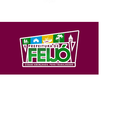
Órgão:
SERVIÇO DE ATENDIMENTO AO 
CIDADÃO (SIC) E OUVIDORIA
Prefeitura de Feijó - Estado do 
Acre
CNPJ 04.005.179/0001-20
💻Acesso online: 
SIC 
| 
Fale Conosco
 | 
Ouvidoria
| 
Portal de Transparência