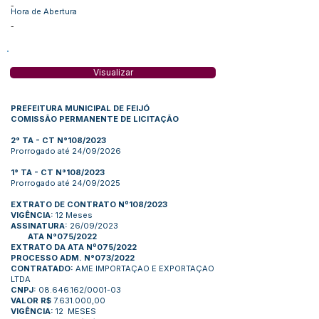
-
Hora de Abertura
-
Visualizar
PREFEITURA MUNICIPAL DE FEIJÓ
COMISSÃO PERMANENTE DE LICITAÇÃO
2° TA - CT N°108/2023
Prorrogado até 24/09/2026
1° TA - CT N°108/2023
Prorrogado até 24/09/2025
EXTRATO DE CONTRATO Nº108/2023
VIGÊNCIA:
12 Meses
ASSINATURA:
26/09/2023
ATA N°075/2022
EXTRATO DA ATA Nº075/2022
PROCESSO ADM. N°073/2022
CONTRATADO:
AME IMPORTAÇAO E EXPORTAÇAO
LTDA
CNPJ:
08.646.162/0001-03
VALOR R$
7.631.000,00
VIGÊNCIA:
12 MESES