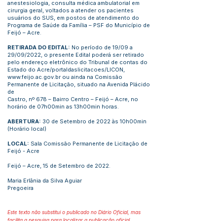
anestesiologia, consulta médica ambulatorial em
cirurgia geral, voltados a atender os pacientes
usuários do SUS, em postos de atendimento do
Programa de Saúde da Família – PSF do Município de
Feijó – Acre.
RETIRADA DO EDITAL:
No período de 19/09 a
29/09/2022, o presente Edital poderá ser retirado
pelo endereço eletrônico do Tribunal de contas do
Estado do Acre/portaldaslicitacoes/LICON,
www.feijo.ac.gov.br
ou ainda na Comissão
Permanente de Licitação, situado na Avenida Plácido
de
Castro, nº 678 – Bairro Centro – Feijó – Acre, no
horário de 07h00min as 13h00min horas.
ABERTURA:
30 de Setembro de 2022 às 10h00min
(Horário local)
LOCAL:
Sala Comissão Permanente de Licitação de
Feijó - Acre
Feijó – Acre, 15 de Setembro de 2022.
Maria Erlânia da Silva Aguiar
Pregoeira
Este texto não substitui o publicado no Diário Oficial, mas
facilita a pesquisa para localizar a publicação oficial.