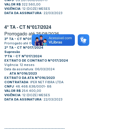
CNPJ:
09.281.606/0001-17
VALOR R$
322.560,00
VIGÊNCIA:
12 (DOZE) MESES
DATA DA ASSINATURA:
22/03/2023
4° TA - CT N°017/2024
Prorrogado até 25/08/2026
3
º TA - CT Nº017/2024
Prorrogado até 04/09/2025
2° TA - CT N°017/2024
Supresão
1°TA - CT Nº017/2024
EXTRATO DE CONTRATO N°017/2024
Vigência: 12 meses
Data da assinatura: 06/03/2024
ATA N°016/2023
EXTRATO DA ATA Nº016/2023
CONTRATADA:
IPER NET FIBRA LTDA
CNPJ:
48.468.638/0001- 88
VALOR R$
254.400,00
VIGÊNCIA:
12 (DOZE) MESES
DATA DA ASSINATURA:
22/03/2023