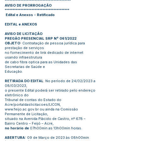
******************************************
AVISO DE PRORROGAÇÃO
*****************************************
Edital e Anexos - Retificado
EDITAL e ANEXOS
AVISO DE LICITAÇÃO
PREGÃO PRESENCIAL SRP Nº 061/2022
OBJETO:
Contratação de pessoa jurídica para
prestação de serviços
no fornecimento de link dedicado de internet
usando infraestrutura
de cabo fibra optica para as Unidades das
Secretarias de Saúde e
Educação.
RETIRADA DO EDITAL
: No período de 24/02/2023 a
08/03/2023,
o presente Edital poderá ser retirado pelo endereço
eletrônico do
Tribunal de contas do Estado do
Acre/portaldaslicitacoes/LICON,
www.feijo.ac.gov.br
ou ainda na Comissão
Permanente de Licitação,
situado na Avenida Plácido de Castro, nº 678 –
Bairro Centro – Feijó – Acre,
no horário de
07h00min as 13h00min horas.
ABERTURA:
09 de Março de 2023 às 08h00min