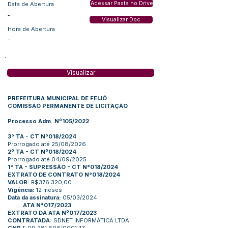
Acessar Pasta no Drive
Data de Abertura
-
Visualizar Doc
Hora de Abertura
-
Visualizar
PREFEITURA MUNICIPAL DE FEIJÓ
COMISSÃO PERMANENTE DE LICITAÇÃO
Processo Adm. Nº105/2022
3° TA - CT N°018/2024
Prorrogado até 25/08/2026
2º TA - CT Nº018/2024
Prorrogado até 04/09/2025
1° TA - SUPRESSÃO - CT N°018/2024
EXTRATO DE CONTRATO N°018/2024
VALOR:
R$376.320,00
Vigência:
12 meses
Data da assinatura:
05/03/2024
ATA N°017/2023
EXTRATO DA ATA Nº017/2023
CONTRATADA:
SDNET INFORMÁTICA LTDA