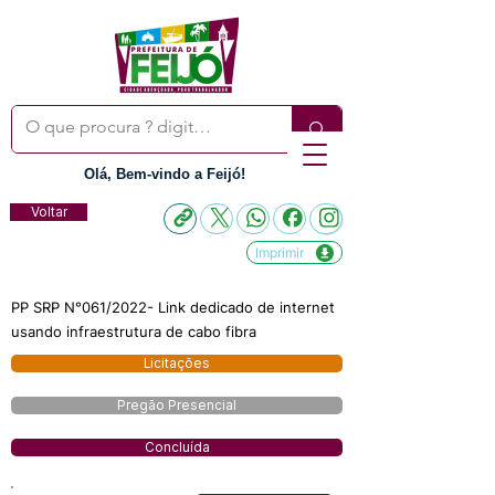
Olá, Bem-vindo a Feijó!
Voltar
Imprimir
PP SRP N°061/2022- Link dedicado de internet
usando infraestrutura de cabo fibra
Licitações
Pregão Presencial
Concluída