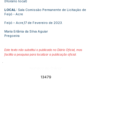
(Horário local)
LOCAL:
Sala Comissão Permanente de Licitação de
Feijó - Acre
Feijó – Acre,17 de Fevereiro de 2023.
Maria Erlânia da Silva Aguiar
Pregoeira
Este texto não substitui o publicado no Diário Oficial, mas
facilita a pesquisa para localizar a publicação oficial.
Número do Diário:
13479
Página da Publicação:
Data da Publicação:
23 de fevereiro de 2023
Órgão:
Sec. Saúde;Sec. Educação