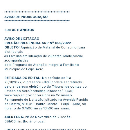
*********************************************
AVISO DE PRORROGAÇÃO
*********************************************
EDITAL E ANEXOS
AVISO DE LICITAÇÃO
PREGÃO PRESENCIAL SRP Nº 055/2022
OBJETO:
Aquisição de Material de Consumo, para
distribuição
as Famílias em situação de vulnerabilidade social,
acompanhadas
pelo Programa de Atenção Integral a Família no
Município de Feijó-Acre
RETIRADA DO EDITAL:
No período de 11 a
25/11/2022, o presente Edital poderá ser retirado
pelo endereço eletrônico do Tribunal de contas do
Estado do Acre/portaldaslicitacoes/LICON,
www.feijo.ac.gov.br
ou ainda na Comissão
Permanente de Licitação, situado na Avenida Plácido
de Castro, nº 678 – Bairro Centro – Feijó – Acre, no
horário de 07h00min as 13h00min horas.
ABERTURA:
28 de Novembro de 2022 às
08h00min. (horário local).