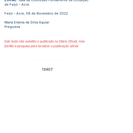
LOCAL:
Sala da Comissão Permanente de Licitação
de Feijó – Acre.
Feijó – Acre, 08 de Novembro de 2022.
Maria Erlania da Silva Aguiar
Pregoeira
Este texto não substitui o publicado no Diário Oficial, mas
facilita a pesquisa para localizar a publicação oficial.
Número do Diário:
13407
Página da Publicação:
Data da Publicação:
9 de novembro de 2022
Órgão:
Sec. Assistência Social