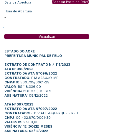
Acessar Pasta no Drive
Data de Abertura
-
Hora de Abertura
-
Visualizar
ESTADO DO ACRE
PREFEITURA MUNICIPAL DE FEIJÓ
EXTRATO DE CONTRATO N.º 115/2023
ATA N°096/2023
EXTRATO DA ATA Nº096/2022
CONTRATADO:
F M ARAÚJO-ME
CNPJ:
18.560.705/0001-29
VALOR:
R$ 118.336,00
VIGÊNCIA:
12 (DOZE) MESES.
ASSINATURA:
08/12/2022
ATA N°097/2023
EXTRATO DA ATA Nº097/2022
CONTRATADO:
J B V ALLBUQUERQUE EIRELI
CNPJ:
00.432.870/0001-30
VALOR:
R$ 2.500,00
VIGÊNCIA: 12 (DOZE) MESES
ASSINATURA: 08/12/2022