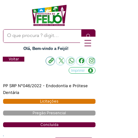
Olá, Bem-vindo a Feijó!
Voltar
Imprimir
PP SRP N°046/2022 - Endodontia e Prótese
Dentária
Licitações
Pregão Presencial
Concluída