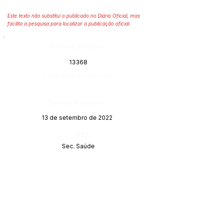
Este texto não substitui o publicado no Diário Oficial, mas
facilita a pesquisa para localizar a publicação oficial.
Número do Diário:
13368
Página da Publicação:
Data da Publicação:
13 de setembro de 2022
Órgão:
Sec. Saúde