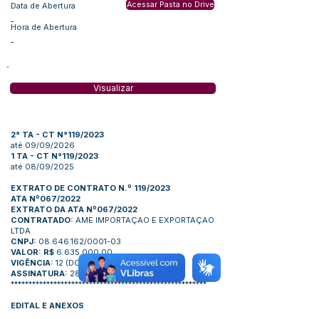
Acessar Pasta no Drive
Data de Abertura
-
Hora de Abertura
-
Visualizar
2° TA - CT N°119/2023
até 09/09/2026
1 TA - CT N°119/2023
até 08/09/2025
EXTRATO DE CONTRATO N.º 119/2023
ATA Nº067/2022
EXTRATO DA ATA Nº067/2022
CONTRATADO:
AME IMPORTAÇAO E EXPORTAÇAO
LTDA
CNPJ:
08.646.162/0001-03
VALOR: R$
6.635.000,00
VIGÊNCIA:
12 (DOZE) MESES
ASSINATURA:
28/09/2022
*******************************************************
EDITAL E ANEXOS