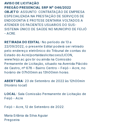
AVISO DE LICITAÇÃO
PREGÃO PRESENCIAL SRP Nº 046/2022
OBJETO:
ASSUNTO: CONTRATAÇÃO DE EMPRESA
ESPECIALIZADA NA PRESTAÇÃO DE SERVIÇOS DE
ENDODONTIA E PROTESE DENTARIA VOLTADOS A
ATENDER OS PACIENTES USUARIOS DO SUS-
SISTEMA ÚNICO DE SAÚDE NO MUNICIPIO DE FEIJÓ
- ACRE.
RETIRADA DO EDITAL:
No período de 13 a
22/09/2022, o presente Edital poderá ser retirado
pelo endereço eletrônico do Tribunal de contas do
Estado do Acre/portaldaslicitacoes/LICON,
www.feijo.ac.gov.br
ou ainda na Comissão
Permanente de Licitação, situado na Avenida Plácido
de Castro, nº 678 – Bairro Centro – Feijó – Acre, no
horário de 07h00min as 13h00min horas.
ABERTURA:
23 de Setembro de 2022 às 12h00min
(Horário local)
LOCAL:
Sala Comissão Permanente de Licitação de
Feijó - Acre
Feijó – Acre, 12 de Setembro de 2022.
Maria Erlânia da Silva Aguiar
Pregoeira