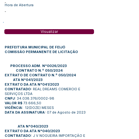
-
Hora de Abertura
-
Visualizar
PREFEITURA MUNICIPAL DE FEIJÓ
COMISSÃO PERMANENTE DE LICITAÇÃO
PROCESSO ADM. N°0026/2023
CONTRATO N.º 050/2024
EXTRATO DE CONTRATO N.º 050/2024
ATA N°041/2023
EXTRATO DA ATA N°041/2023
CONTRATADO:
REAL DREAMS COMERCIO E
SERVIÇOS LTDA
CNPJ:
34.038.376/0002-98
VALOR R$
73.666,50
VIGÊNCIA:
12(DOZE) MESES
DATA DA ASSINATURA:
07 de Agosto de 2023
ATA N°040/2023
EXTRATO DA ATA N°040/2023
CONTRATADO:
J V NOGUEIRA IMPORTAÇÃO E