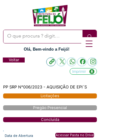
Olá, Bem-vindo a Feijó!
Voltar
Imprimir
PP SRP N°006/2023 - AQUISIÇÃO DE EPI´S
Licitações
Pregão Presencial
Concluída
Acessar Pasta no Drive
Data de Abertura