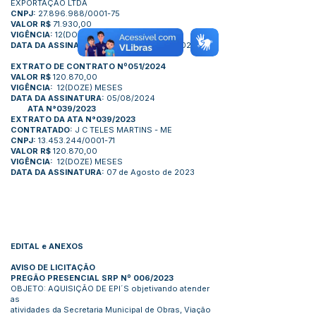
EXPORTAÇÃO LTDA
CNPJ:
27.896.988/0001-75
VALOR R$
71.930,00
VIGÊNCIA:
12(DOZE) MESES
DATA DA ASSINATURA:
04 de Agosto de 2023
EXTRATO DE CONTRATO Nº051/2024
VALOR R$
120.870,00
VIGÊNCIA:
12(DOZE) MESES
DATA DA ASSINATURA:
05/08/2024
ATA N°039/2023
EXTRATO DA ATA N°039/2023
CONTRATADO:
J C TELES MARTINS - ME
CNPJ:
13.453.244/0001-71
VALOR R$
120.870,00
VIGÊNCIA:
12(DOZE) MESES
DATA DA ASSINATURA:
07 de Agosto de 2023
EDITAL e ANEXOS
AVISO DE LICITAÇÃO
PREGÃO PRESENCIAL SRP Nº 006/2023
OBJETO: AQUISIÇÃO DE EPI´S objetivando atender
as
atividades da Secretaria Municipal de Obras, Viação