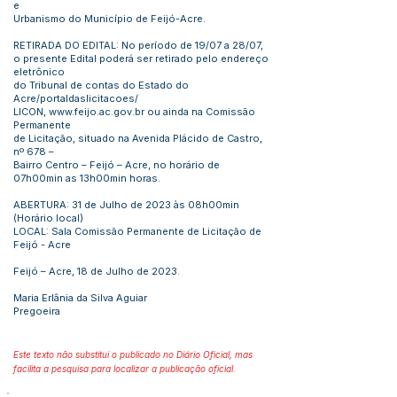
e
Urbanismo do Município de Feijó-Acre.
RETIRADA DO EDITAL: No período de 19/07 a 28/07,
o presente Edital poderá ser retirado pelo endereço
eletrônico
do Tribunal de contas do Estado do
Acre/portaldaslicitacoes/
LICON,
www.feijo.ac.gov.br
ou ainda na Comissão
Permanente
de Licitação, situado na Avenida Plácido de Castro,
nº 678 –
Bairro Centro – Feijó – Acre, no horário de
07h00min as 13h00min horas.
ABERTURA: 31 de Julho de 2023 às 08h00min
(Horário local)
LOCAL: Sala Comissão Permanente de Licitação de
Feijó - Acre
Feijó – Acre, 18 de Julho de 2023.
Maria Erlânia da Silva Aguiar
Pregoeira
Este texto não substitui o publicado no Diário Oficial, mas
facilita a pesquisa para localizar a publicação oficial.