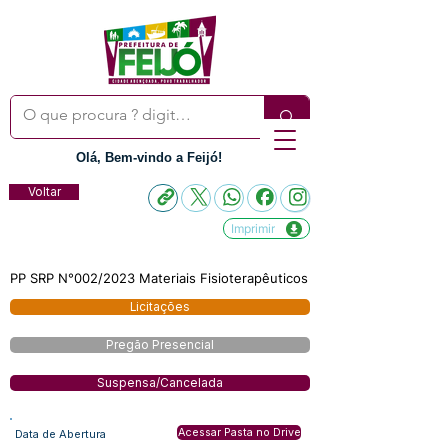
Olá, Bem-vindo a Feijó!
Voltar
Imprimir
PP SRP N°002/2023 Materiais Fisioterapêuticos
Licitações
Pregão Presencial
Suspensa/Cancelada
Acessar Pasta no Drive
Data de Abertura