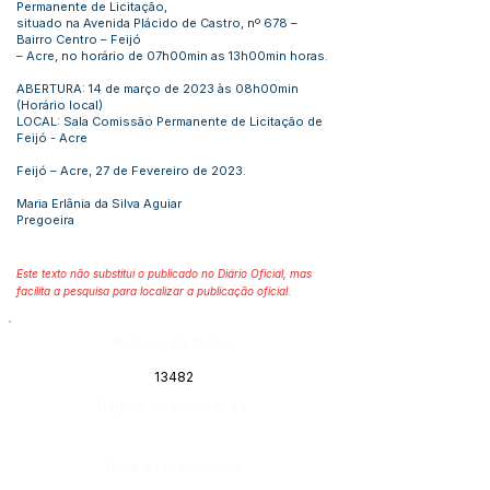
Permanente de Licitação,
situado na Avenida Plácido de Castro, nº 678 –
Bairro Centro – Feijó
– Acre, no horário de 07h00min as 13h00min horas.
ABERTURA: 14 de março de 2023 às 08h00min
(Horário local)
LOCAL: Sala Comissão Permanente de Licitação de
Feijó - Acre
Feijó – Acre, 27 de Fevereiro de 2023.
Maria Erlânia da Silva Aguiar
Pregoeira
Este texto não substitui o publicado no Diário Oficial, mas
facilita a pesquisa para localizar a publicação oficial.
Número do Diário:
13482
Página da Publicação:
Data da Publicação: